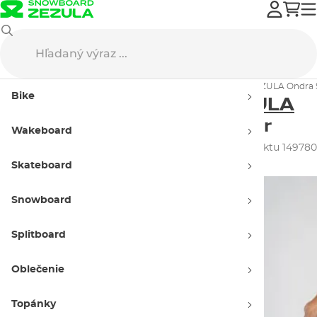
Oblečenie
Street oblečenie
Tričká
Tričko SNOWBOARD ZEZULA Ondra Še
Bike
Tričko
SNOWBOARD ZEZULA
Ondra Šenk Tee
eco heather
Wakeboard
Kolekcia 2025
ID produktu 149780
Skateboard
Snowboard
Splitboard
Oblečenie
Topánky