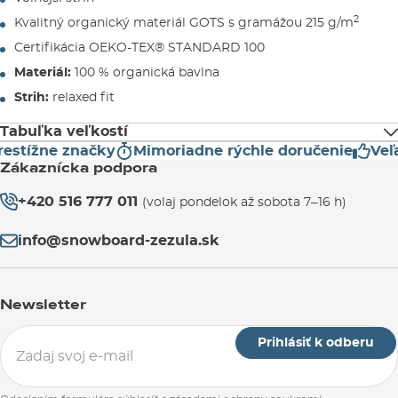
2
Kvalitný organický materiál GOTS s gramážou 215 g/m
Certifikácia OEKO-TEX® STANDARD 100
Materiál:
100 % organická bavlna
Strih:
relaxed fit
Tabuľka veľkostí
estížne značky
Mimoriadne rýchle doručenie
Veľa
Zákaznícka podpora
VEĽKOSŤ
DĹŽKA (cm)
ŠÍRKA (cm)
+420 516 777 011
(volaj pondelok až sobota 7–16 h)
S
71
51,5
info@snowboard-zezula.sk
M
75
55,5
Newsletter
L
77
58,5
Prihlásiť k odberu