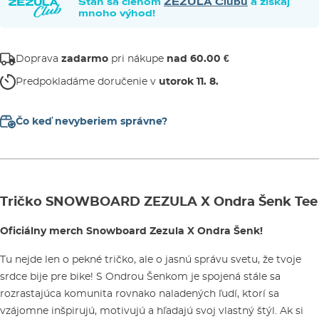
Staň sa členom
ZEZULA Clubu
a získaj
mnoho výhod!
Doprava
zadarmo
pri nákupe
nad 60.00 €
Predpokladáme doručenie v
utorok 11. 8.
Čo keď nevyberiem správne?
Tričko SNOWBOARD ZEZULA X Ondra Šenk Tee
Oficiálny merch Snowboard Zezula X Ondra Šenk!
Tu nejde len o pekné tričko, ale o jasnú správu svetu, že tvoje
srdce bije pre bike! S Ondrou Šenkom je spojená stále sa
rozrastajúca komunita rovnako naladených ľudí, ktorí sa
vzájomne inšpirujú, motivujú a hľadajú svoj vlastný štýl. Ak si