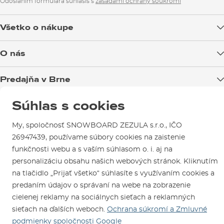
XL
79
61,5
Odoslaním formulára súhlasíš s
zásadami ochrany soukromí
Všetko o nákupe
XXL
81
65,5
Doprava tovaru
O nás
Možnosti platby
3XL
83
69,5
Blog
Predajňa v Brne
Výmena a vrátenie tovaru
Test the Best
Reklamácie
Otváracia doba
Súhlas s cookies
SNOWBOARD ZEZULA Team
Sme overený e-shop.
Návody na použitie a údržbu
Mapa a ako k nám
Ako si vybrať vybavenie
Naši spokojní zákazníci nám udelili
My, spoločnosť SNOWBOARD ZEZULA s.r.o., IČO
Kontakty
Parkovanie
Certifikát
Overené zákazníkmi
.
26947439, používame súbory cookies na zaistenie
Požičovňa
funkčnosti webu a s vaším súhlasom o. i. aj na
personalizáciu obsahu našich webových stránok. Kliknutím
Servis a opravy
na tlačidlo „Prijať všetko“ súhlasíte s využívaním cookies a
predaním údajov o správaní na webe na zobrazenie
cielenej reklamy na sociálnych sieťach a reklamných
sieťach na ďalších weboch.
Ochrana súkromí a Zmluvné
podmienky spoločnosti Google