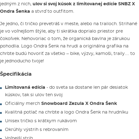
jedným z nich,
ulov si svoj kúsok z limitovanej edície SNBZ X
Ondra Šenka
a stvrď to outfitom.
Je jedno, či tričko prevetráš v meste, alebo na trailoch. Strihané
je vo voľnejšom štýle, aby ti skrátka doprialo priestor pre
čokoľvek. Nehovoriac o tom, že organická bavlna je zárukou
pohodlia. Logo Ondra Šenk na hrudi a originálna grafika na
chrbte budú hovoriť za všetko – bike, výzvy, kamoši, traily… to
je jednoducho tvoje!
Špecifikácia
Limitovaná edícia
- do sveta sa dostane len pár desiatok
kúskov, tak si ulov ten svoj
Oficiálny merch
Snowboard Zezula X Ondra Šenk
Kvalitná potlač na chrbte a logo Ondra Šenk na hrudníku
Unisex tričko s krátkym rukávom
Okrúhly výstrih s rebrovaním
Voľnejší strih