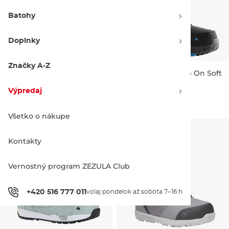
Batohy
Doplnky
Značky A-Z
Nidecker Kita Hybrid black
Burton Photon Step On Soft
black
Výpredaj -30 %
Výpredaj -30 %
Výpredaj
272.90 €
390.00 €
342.90 €
490.00 €
UK 9,5
UK 6,5
Všetko o nákupe
Kontakty
Vernostný program ZEZULA Club
+420 516 777 011
volaj pondelok až sobota 7–16 h