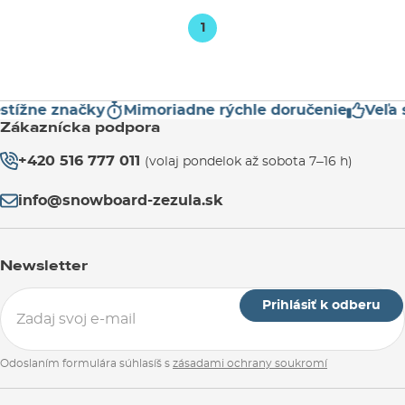
1
tížne značky
Mimoriadne rýchle doručenie
Veľa 
Zákaznícka podpora
+420 516 777 011
(volaj pondelok až sobota 7–16 h)
info@snowboard-zezula.sk
Newsletter
Prihlásiť k odberu
Odoslaním formulára súhlasíš s
zásadami ochrany soukromí