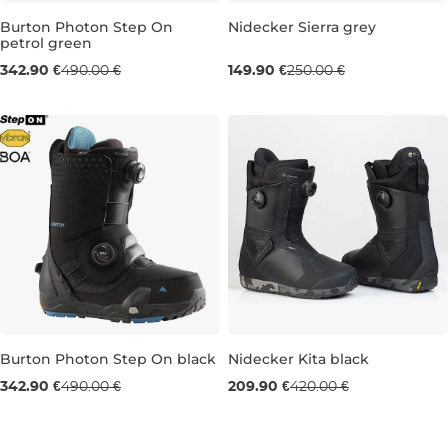
Burton Photon Step On
Nidecker Sierra grey
petrol green
Výpredaj -30 %
Výpredaj -40 %
342.90 €
490.00 €
149.90 €
250.00 €
UK 6,5
UK 6
Burton Photon Step On black
Nidecker Kita black
Výpredaj -30 %
Použitý tovar -50%
342.90 €
490.00 €
209.90 €
420.00 €
UK 6
UK 10