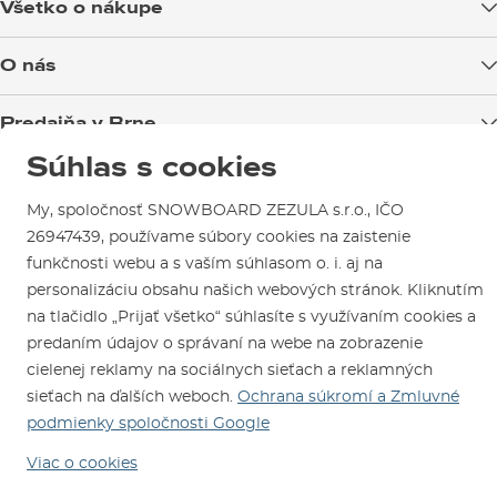
Všetko o nákupe
Doprava tovaru
O nás
Možnosti platby
Blog
Predajňa v Brne
Výmena a vrátenie tovaru
Test the Best
Reklamácie
Súhlas s cookies
Otváracia doba
SNOWBOARD ZEZULA Team
Sme overený e-shop.
Návody na použitie a údržbu
Mapa a ako k nám
My, spoločnosť SNOWBOARD ZEZULA s.r.o., IČO
Ako si vybrať vybavenie
Naši spokojní zákazníci nám udelili
Kontakty
Parkovanie
26947439, používame súbory cookies na zaistenie
Certifikát
Overené zákazníkmi
.
funkčnosti webu a s vaším súhlasom o. i. aj na
Požičovňa
personalizáciu obsahu našich webových stránok. Kliknutím
Servis a opravy
na tlačidlo „Prijať všetko“ súhlasíte s využívaním cookies a
predaním údajov o správaní na webe na zobrazenie
cielenej reklamy na sociálnych sieťach a reklamných
sieťach na ďalších weboch.
Ochrana súkromí a Zmluvné
podmienky spoločnosti Google
Viac o cookies
Sme tu pre Vás od roku 1996