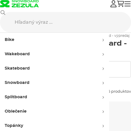
Výpredaj
Snowboard
Topánky
Pánske topánky na snowboard - výpredaj
Bike
Pánske topánky na snowboard -
výpredaj
Wakeboard
Skateboard
Zobraziť filtre
Snowboard
Zoradiť podľa:
6 produktov
Splitboard
Oblečenie
Topánky