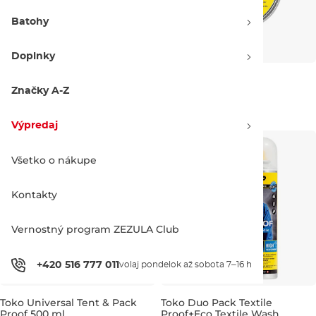
Batohy
Doplnky
Toko Shoe Water Proof 250ml
Toko Leatherbalm
Značky A-Z
14.00 €
14.90 €
250 ml
50 g
Výpredaj
Všetko o nákupe
Kontakty
Vernostný program ZEZULA Club
+420 516 777 011
volaj pondelok až sobota 7–16 h
Toko Universal Tent & Pack
Toko Duo Pack Textile
Proof 500 ml
Proof+Eco Textile Wash