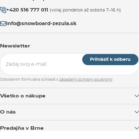
+420 516 777 011
(volaj pondelok až sobota 7–16 h)
info@snowboard-zezula.sk
Newsletter
Prihlásiť k odberu
Odoslaním formulára súhlasíš s
zásadami ochrany soukromí
Všetko o nákupe
Doprava tovaru
O nás
Možnosti platby
Blog
Predajňa v Brne
Výmena a vrátenie tovaru
Test the Best
Reklamácie