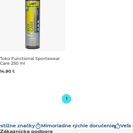
Toko Functional Sportswear
Care 250 ml
250 ml
14.90 €
1
stížne značky
Mimoriadne rýchle doručenie
Veľa 
Zákaznícka podpora