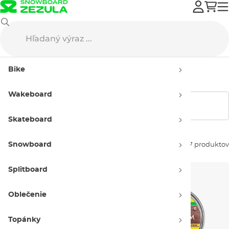
Toko
Impregnácie
Bike
Impregnácie Toko
Wakeboard
Zobraziť filtre
Skateboard
Snowboard
Zoradiť podľa:
7 produktov
Splitboard
Oblečenie
Topánky