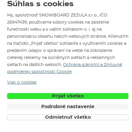
Otváracia doba
Súhlas s cookies
SNOWBOARD ZEZULA Team
Sme overený e-shop.
Návody na použitie a údržbu
Mapa a ako k nám
Ako si vybrať vybavenie
My, spoločnosť SNOWBOARD ZEZULA s.r.o., IČO
Naši spokojní zákazníci nám udelili
Kontakty
Parkovanie
Certifikát
Overené zákazníkmi
.
26947439, používame súbory cookies na zaistenie
Požičovňa
funkčnosti webu a s vaším súhlasom o. i. aj na
personalizáciu obsahu našich webových stránok. Kliknutím
Servis a opravy
na tlačidlo „Prijať všetko“ súhlasíte s využívaním cookies a
predaním údajov o správaní na webe na zobrazenie
cielenej reklamy na sociálnych sieťach a reklamných
sieťach na ďalších weboch.
Ochrana súkromí a Zmluvné
podmienky spoločnosti Google
Viac o cookies
Sme tu pre Vás od roku 1996
Prijať všetko
© 2026 SNOWBOARD ZEZULA s.r.o.
Slovensky
Podrobné nastavenie
Obchodné podmienky
Cookies
Ochrana osobných údajov
Odmietnuť všetko