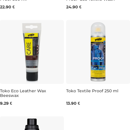
500 ml
250 ml
22.90 €
24.90 €
Toko Eco Leather Wax
Toko Textile Proof 250 ml
Beeswax
75 ml
250 ML
9.29 €
13.90 €