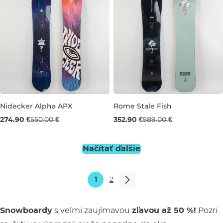
Nidecker Alpha APX
Rome Stale Fish
Použitý tovar -50%
Použitý tovar -40%
274.90 €
550.00 €
352.90 €
589.00 €
158
157
Načítať ďalšie
1
2
Snowboardy
s veľmi zaujímavou
zľavou až 50 %!
Pozri