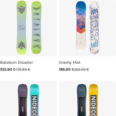
Bataleon Disaster
Gravity Mist
Výpredaj -30 %
Výpredaj -30 %
332.90 €
475.90 €
185.90 €
265.00 €
144
142
146
152