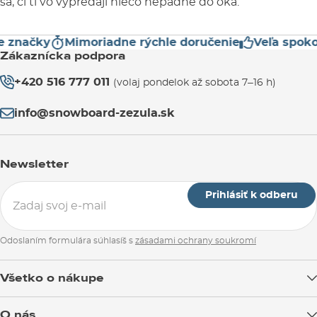
sa, či ti vo výpredaji niečo nepadne do oka.
značky
Mimoriadne rýchle doručenie
Veľa spokojn
Zákaznícka podpora
+420 516 777 011
(volaj pondelok až sobota 7–16 h)
info@snowboard-zezula.sk
Newsletter
Prihlásiť k odberu
Odoslaním formulára súhlasíš s
zásadami ochrany soukromí
Všetko o nákupe
Doprava tovaru
O nás