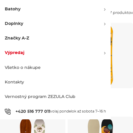
Batohy
Zoradiť podľa:
37 produktov
Doplnky
Značky A-Z
Výpredaj
Všetko o nákupe
Kontakty
Arbor Cavet
Arbor Votive
Vernostný program ZEZULA Club
Výpredaj -40 %
Výpredaj -40 %
172.90 €
289.00 €
172.90 €
289.00 €
+420 516 777 011
volaj pondelok až sobota 7–16 h
130
120