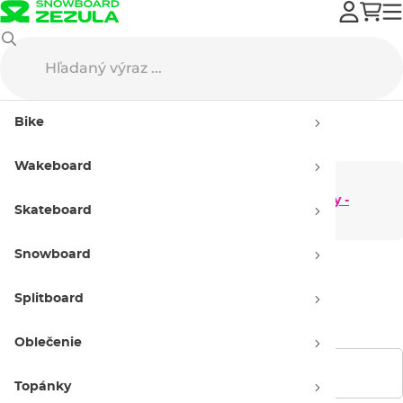
Výpredaj
Snowboard
Snowboardy
Bike
Snowboardy - výpredaj
Wakeboard
Dámske
Pánske snowboardy
snowboardy -
- výpredaj
Skateboard
výpredaj
Snowboard
Detské snowboardy
- výpredaj
Splitboard
Oblečenie
Zobraziť filtre
Topánky