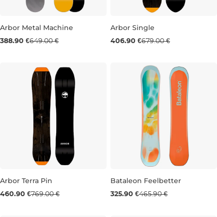
Arbor Metal Machine
Arbor Single
Výpredaj -40 %
Výpredaj -40 %
388.90 €
649.00 €
406.90 €
679.00 €
156
156
Arbor Terra Pin
Bataleon Feelbetter
Výpredaj -40 %
Výpredaj -30 %
460.90 €
769.00 €
325.90 €
465.90 €
156
138