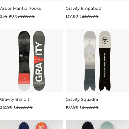
Arbor Mantra Rocker
Gravity Empatic Jr
Výpredaj -50 %
Výpredaj -40 %
254.90 €
509.00 €
137.90 €
230.00 €
141
130
Gravity Bandit
Gravity Squadra
Výpredaj -40 %
Výpredaj -50 %
212.90 €
355.00 €
187.90 €
375.00 €
157
162
157