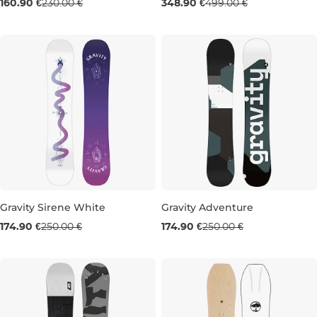
Výpredaj -30 %
Výpredaj -30 %
160.90 €
230.00 €
348.90 €
499.00 €
90
157
162
Gravity Sirene White
Gravity Adventure
Výpredaj -30 %
Výpredaj -30 %
174.90 €
250.00 €
174.90 €
250.00 €
154
156
156
158W