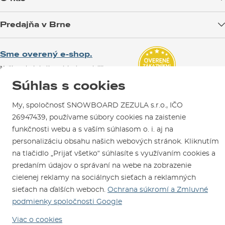
Možnosti platby
Blog
Predajňa v Brne
Výmena a vrátenie tovaru
Test the Best
Reklamácie
Otváracia doba
SNOWBOARD ZEZULA Team
Sme overený e-shop.
Návody na použitie a údržbu
Mapa a ako k nám
Ako si vybrať vybavenie
Naši spokojní zákazníci nám udelili
Kontakty
Parkovanie
Certifikát
Overené zákazníkmi
.
Súhlas s cookies
Požičovňa
My, spoločnosť SNOWBOARD ZEZULA s.r.o., IČO
Servis a opravy
26947439, používame súbory cookies na zaistenie
funkčnosti webu a s vaším súhlasom o. i. aj na
personalizáciu obsahu našich webových stránok. Kliknutím
na tlačidlo „Prijať všetko“ súhlasíte s využívaním cookies a
predaním údajov o správaní na webe na zobrazenie
cielenej reklamy na sociálnych sieťach a reklamných
Sme tu pre Vás od roku 1996
sieťach na ďalších weboch.
Ochrana súkromí a Zmluvné
podmienky spoločnosti Google
© 2026 SNOWBOARD ZEZULA s.r.o.
Slovensky
Viac o cookies