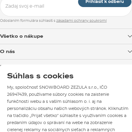
Prihlásiť k odberu
Odoslaním formulára súhlasíš s
zásadami ochrany soukromí
Všetko o nákupe
Doprava tovaru
O nás
Možnosti platby
Blog
Predajňa v Brne
Výmena a vrátenie tovaru
Test the Best
Súhlas s cookies
Reklamácie
Otváracia doba
SNOWBOARD ZEZULA Team
Sme overený e-shop.
Návody na použitie a údržbu
Mapa a ako k nám
My, spoločnosť SNOWBOARD ZEZULA s.r.o., IČO
Ako si vybrať vybavenie
Naši spokojní zákazníci nám udelili
Kontakty
26947439, používame súbory cookies na zaistenie
Parkovanie
Certifikát
Overené zákazníkmi
.
funkčnosti webu a s vaším súhlasom o. i. aj na
Požičovňa
personalizáciu obsahu našich webových stránok. Kliknutím
Servis a opravy
na tlačidlo „Prijať všetko“ súhlasíte s využívaním cookies a
predaním údajov o správaní na webe na zobrazenie
cielenej reklamy na sociálnych sieťach a reklamných