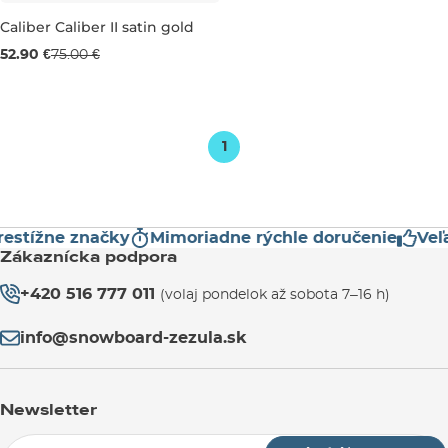
Caliber Caliber II satin gold
Výpredaj -29 %
52.90 €
75.00 €
184 mm, 50°
1
estížne značky
Mimoriadne rýchle doručenie
Veľa
Zákaznícka podpora
+420 516 777 011
(volaj pondelok až sobota 7–16 h)
info@snowboard-zezula.sk
Newsletter