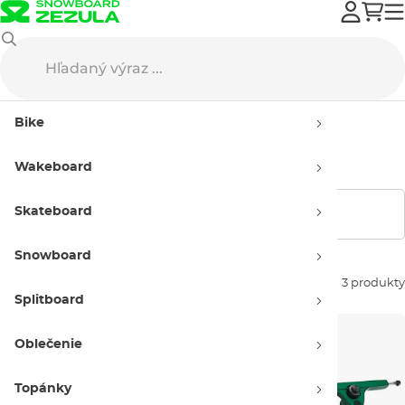
Výpredaj
Skateboard
Trucky
Bike
Skate a longboard trucky –
Výpredaj
Wakeboard
Skateboard
Zobraziť filtre
Snowboard
Zoradiť podľa:
3 produkty
Splitboard
Oblečenie
Topánky