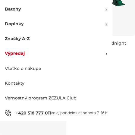
Batohy
Doplnky
Značky A-Z
Caliber Caliber II satin
Caliber Caliber II midnight
lavender
satin forest green
Výpredaj -30 %
Výpredaj -30 %
Výpredaj
56.90 €
80.90 €
56.90 €
80.90 €
184 mm, 50°
184 mm, 50°
Všetko o nákupe
Kontakty
Vernostný program ZEZULA Club
+420 516 777 011
volaj pondelok až sobota 7–16 h