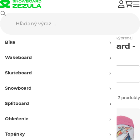
Výpredaj
Snowboard oblečenie
Rukavice
Detské rukavice - výpredaj
Bike
Detské rukavice na snowboard -
výpredaj
Wakeboard
Skateboard
Zobraziť filtre
Snowboard
Zoradiť podľa:
3 produkty
Splitboard
Oblečenie
Topánky