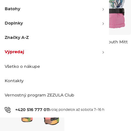
Batohy
Doplnky
Značky A-Z
Roxy Jetty Girl Solid Mitt
Volcom Day Saver Youth Mitt
peach pink
blurred violet
Výpredaj -40 %
Výpredaj -30 %
Výpredaj
26.90 €
45.00 €
42.90 €
60.90 €
JR S
JR M
JR M
JR L
Všetko o nákupe
Kontakty
Vernostný program ZEZULA Club
+420 516 777 011
volaj pondelok až sobota 7–16 h