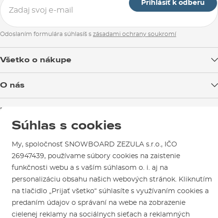
Prihlásiť k odberu
Odoslaním formulára súhlasíš s
zásadami ochrany soukromí
Všetko o nákupe
Doprava tovaru
O nás
Možnosti platby
Blog
Predajňa v Brne
Výmena a vrátenie tovaru
Test the Best
Súhlas s cookies
Reklamácie
Otváracia doba
SNOWBOARD ZEZULA Team
Sme overený e-shop.
Návody na použitie a údržbu
Mapa a ako k nám
My, spoločnosť SNOWBOARD ZEZULA s.r.o., IČO
Ako si vybrať vybavenie
Naši spokojní zákazníci nám udelili
Kontakty
26947439, používame súbory cookies na zaistenie
Parkovanie
Certifikát
Overené zákazníkmi
.
funkčnosti webu a s vaším súhlasom o. i. aj na
Požičovňa
personalizáciu obsahu našich webových stránok. Kliknutím
Servis a opravy
na tlačidlo „Prijať všetko“ súhlasíte s využívaním cookies a
predaním údajov o správaní na webe na zobrazenie
cielenej reklamy na sociálnych sieťach a reklamných