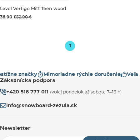
Level Vertigo Mitt Teen wood
Výpredaj -30 %
36.90 €
52.90 €
JR S
JR L
1
stížne značky
Mimoriadne rýchle doručenie
Veľa 
Zákaznícka podpora
+420 516 777 011
(volaj pondelok až sobota 7–16 h)
info@snowboard-zezula.sk
Newsletter