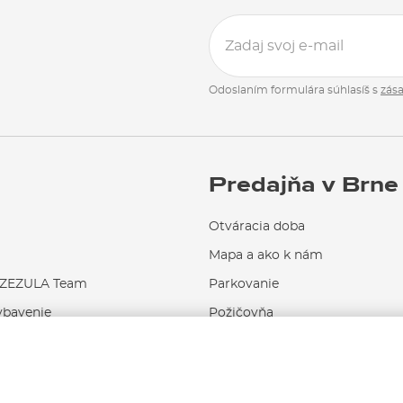
Odoslaním formulára súhlasíš s
zás
Predajňa v Brne
Otváracia doba
Mapa a ako k nám
EZULA Team
Parkovanie
ybavenie
Požičovňa
Servis a opravy