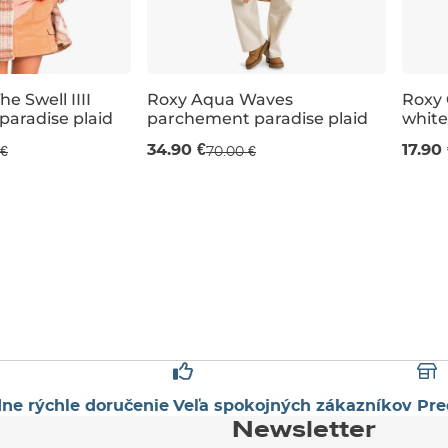
e Swell IIII
Roxy Aqua Waves
Roxy 
aradise plaid
parchement paradise plaid
white
 %
Výpredaj -50 %
Výp
34.90 €
17.90
 €
70.00 €
L
S
M
L
XL
XS
ne rýchle doručenie
Veľa spokojných zákazníkov
Pre
Newsletter