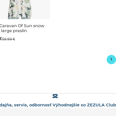
Caravan Of Sun snow
 large praslin
redaj -70 %
 €
59.99 €
S
1
dajňa, servis, odbornosť
Výhodnejšie so ZEZULA Club