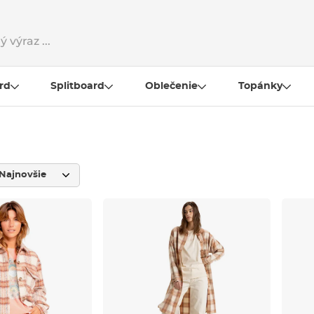
rd
Splitboard
Oblečenie
Topánky