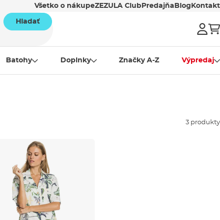
Všetko o nákupe
ZEZULA Club
Predajňa
Blog
Kontakt
Hladať
Batohy
Doplnky
Značky A-Z
Výpredaj
3 produkty