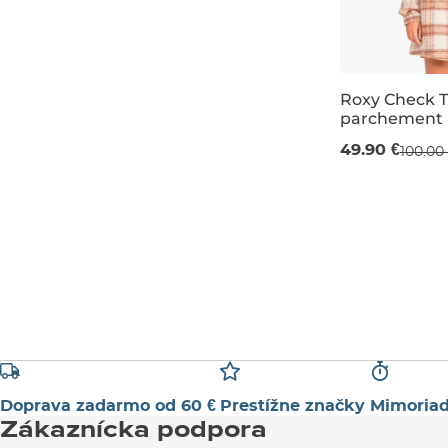
okrová
L
XL
Roxy Check Th
parchement p
Výpredaj -50
49.90 €
100.00
XS
S
M
Doprava zadarmo od 60 €
Prestížne značky
Mimoriad
Zákaznícka podpora