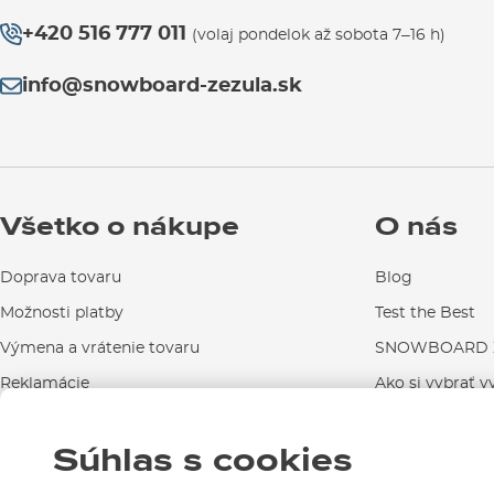
+420 516 777 011
(volaj pondelok až sobota 7–16 h)
info@snowboard-zezula.sk
Všetko o nákupe
O nás
Doprava tovaru
Blog
Možnosti platby
Test the Best
Výmena a vrátenie tovaru
SNOWBOARD Z
Reklamácie
Ako si vybrať v
Návody na použitie a údržbu
Súhlas s cookies
Kontakty