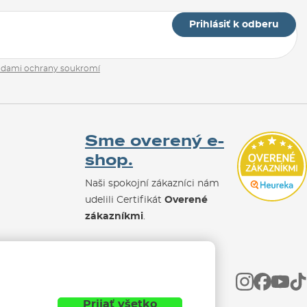
Prihlásiť k odberu
adami ochrany soukromí
Sme overený e-
shop.
Naši spokojní zákazníci nám
udelili Certifikát
Overené
zákazníkmi
.
Prijať všetko