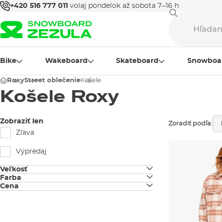
+420 516 777 011
volaj pondelok až sobota 7–16 h
Bike
Wakeboard
Skateboard
Snowboa
Roxy
Street oblečenie
Košele
Košele Roxy
Zobraziť len
Zoradiť podľa:
Zľava
Výpredaj
Veľkosť
Farba
XS
Cena
biela
S
béžová
M