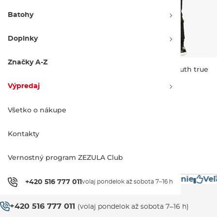
Batohy
Doplnky
Značky A-Z
Quiksilver Boogie Kids Pant
Quiksilver Porter Youth true
orange pepper
black
Výpredaj -40 %
Výpredaj -50 %
Výpredaj
59.90 €
100.00 €
69.90 €
140.00 €
3 ROKY
8 rokov
Všetko o nákupe
Kontakty
1
Vernostný program ZEZULA Club
estížne značky
Mimoriadne rýchle doručenie
Veľ
+420 516 777 011
volaj pondelok až sobota 7–16 h
Zákaznícka podpora
+420 516 777 011
(volaj pondelok až sobota 7–16 h)