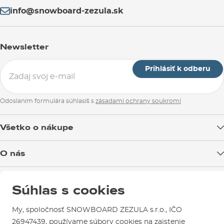
info@snowboard-zezula.sk
Newsletter
Prihlásiť k odberu
Odoslaním formulára súhlasíš s
zásadami ochrany soukromí
Všetko o nákupe
Doprava tovaru
O nás
Možnosti platby
Blog
Predajňa v Brne
Výmena a vrátenie tovaru
Súhlas s cookies
Test the Best
Reklamácie
Otváracia doba
SNOWBOARD ZEZULA Team
Sme overený e-shop.
My, spoločnosť SNOWBOARD ZEZULA s.r.o., IČO
Návody na použitie a údržbu
Mapa a ako k nám
Ako si vybrať vybavenie
26947439, používame súbory cookies na zaistenie
Naši spokojní zákazníci nám udelili