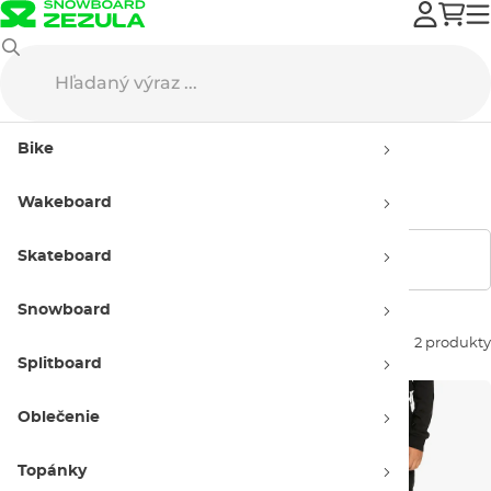
Quiksilver
Snowboard oblečenie
Nohavice na snowboard
Bike
Nohavice na snowboard
Quiksilver
Wakeboard
Skateboard
Zobraziť filtre
Snowboard
Zoradiť podľa:
2 produkty
Splitboard
Oblečenie
Topánky