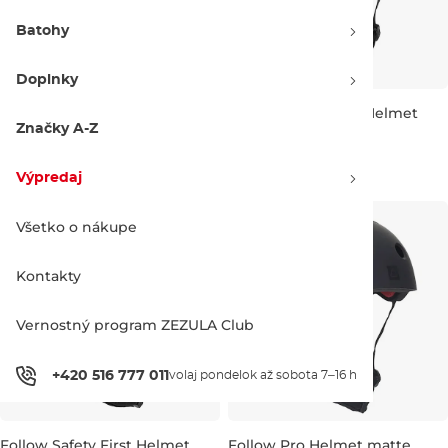
Batohy
Doplnky
Follow Safety First Helmet
Follow Safety First Helmet
olive
charcoal
Značky A-Z
XS
M
XS
S
M
70.00 €
70.00 €
Výpredaj
Všetko o nákupe
Kontakty
Vernostný program ZEZULA Club
+420 516 777 011
volaj pondelok až sobota 7–16 h
Follow Safety First Helmet
Follow Pro Helmet matte