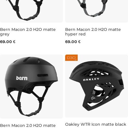
Bern Macon 2.0 H2O matte
Bern Macon 2.0 H2O matte
grey
hyper red
S
M
M
69.00 €
69.00 €
Oakley WTR Icon matte black
Bern Macon 2.0 H2O matte