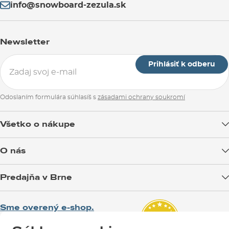
info@snowboard-zezula.sk
Newsletter
Prihlásiť k odberu
Odoslaním formulára súhlasíš s
zásadami ochrany soukromí
Všetko o nákupe
Doprava tovaru
O nás
Možnosti platby
Blog
Predajňa v Brne
Výmena a vrátenie tovaru
Test the Best
Reklamácie
Otváracia doba
SNOWBOARD ZEZULA Team
Sme overený e-shop.
Návody na použitie a údržbu
Mapa a ako k nám
Ako si vybrať vybavenie
Naši spokojní zákazníci nám udelili
Kontakty