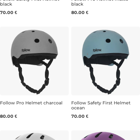
black
black
XS
XS
M
L
70.00 €
80.00 €
Follow Pro Helmet charcoal
Follow Safety First Helmet
ocean
XS
S
L
XS
80.00 €
70.00 €