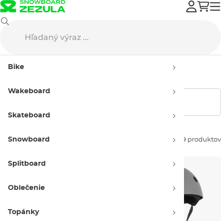
Wakeboard
Prilby na wake
Pánske prilby na wake
Bike
Pánske prilby na wake
Wakeboard
Zobraziť filtre
Skateboard
Snowboard
Zoradiť podľa:
19 produktov
Splitboard
Oblečenie
Topánky