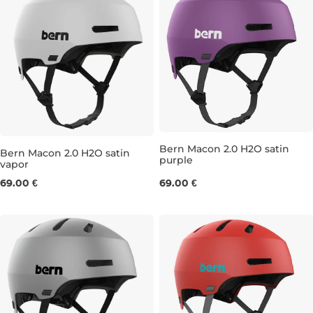
Bern Macon 2.0 H2O satin
Bern Macon 2.0 H2O satin
purple
vapor
M
L
M
69.00 €
69.00 €