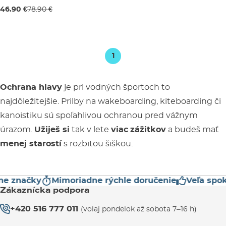
Výpredaj -41 %
46.90 €
78.90 €
L
1
Ochrana hlavy
je pri vodných športoch to
najdôležitejšie. Prilby na wakeboarding, kiteboarding či
kanoistiku sú spoľahlivou ochranou pred vážnym
úrazom.
Užiješ si
tak v lete
viac
zážitkov
a budeš mať
menej starostí
s rozbitou šiškou.
 značky
Mimoriadne rýchle doručenie
Veľa spoko
Zákaznícka podpora
+420 516 777 011
(volaj pondelok až sobota 7–16 h)