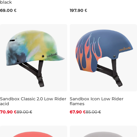
black
S
M
S
M
L
69.00 €
197.90 €
Sandbox Classic 2.0 Low Rider
Sandbox Icon Low Rider
acid
flames
Zľava -20 %
Zľava -20 %
70.90 €
89.00 €
67.90 €
85.00 €
S
XS