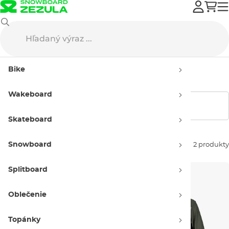
O'Neill
Oblečenie
Mikiny
Pánske
Bike
Pánske mikiny O'Neill
Wakeboard
Zobraziť filtre
Skateboard
Snowboard
Zoradiť podľa:
2 produkty
Splitboard
Oblečenie
Topánky