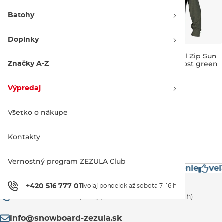
Batohy
Doplnky
O'Neill Blueprint Full Zip Sun
O'Neill Blueprint Full Zip Sun
Hoodie smoke/deep sea
Hoodie overcast/ghost green
Značky A-Z
Výpredaj -31 %
Výpredaj -40 %
58.90 €
84.95 €
47.90 €
79.95 €
Výpredaj
M
L
XL
L
Všetko o nákupe
1
Kontakty
Vernostný program ZEZULA Club
restížne značky
Mimoriadne rýchle doručenie
Veľ
Zákaznícka podpora
+420 516 777 011
volaj pondelok až sobota 7–16 h
+420 516 777 011
(volaj pondelok až sobota 7–16 h)
info@snowboard-zezula.sk