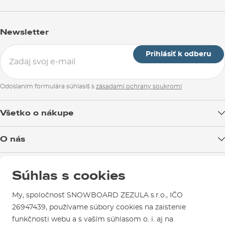
Newsletter
Prihlásiť k odberu
Odoslaním formulára súhlasíš s
zásadami ochrany soukromí
Všetko o nákupe
Doprava tovaru
O nás
Možnosti platby
Blog
Predajňa v Brne
Výmena a vrátenie tovaru
Súhlas s cookies
Test the Best
Reklamácie
Otváracia doba
SNOWBOARD ZEZULA Team
Sme overený e-shop.
My, spoločnosť SNOWBOARD ZEZULA s.r.o., IČO
Návody na použitie a údržbu
Mapa a ako k nám
Ako si vybrať vybavenie
26947439, používame súbory cookies na zaistenie
Naši spokojní zákazníci nám udelili
Kontakty
Parkovanie
funkčnosti webu a s vaším súhlasom o. i. aj na
Certifikát
Overené zákazníkmi
.