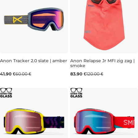
Výpredaj -30 %
Výpredaj -30 %
Anon Tracker 2.0 slate | amber
Anon Relapse Jr MFI zig zag |
smoke
41.90 €
60.00 €
83.90 €
120.00 €