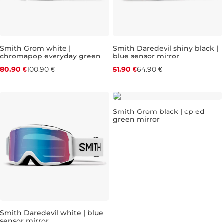
Zľava -20 %
Zľava -20 %
Smith Grom white |
Smith Daredevil shiny black |
chromapop everyday green
blue sensor mirror
80.90 €
100.90 €
51.90 €
64.90 €
Zľava -20 %
Smith Grom black | cp ed
green mirror
Zľava -20 %
Smith Daredevil white | blue
sensor mirror