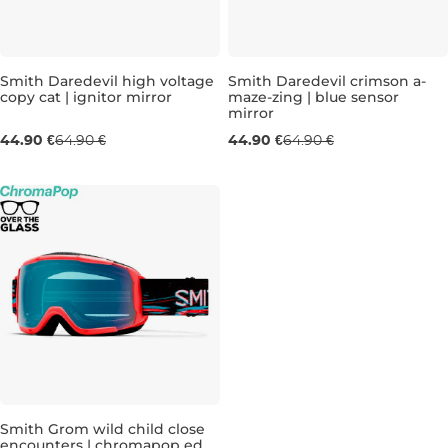
Výpredaj -31 %
Výpredaj -31 %
Smith Daredevil high voltage
Smith Daredevil crimson a-
copy cat | ignitor mirror
maze-zing | blue sensor
mirror
44.90 €
64.90 €
44.90 €
64.90 €
Výpredaj -30 %
Smith Grom wild child close
encounters | chromapop ed