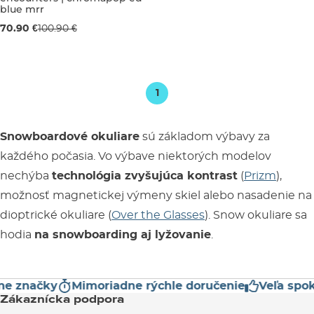
blue mrr
70.90 €
100.90 €
1
Snowboardové okuliare
sú základom výbavy za
každého počasia. Vo výbave niektorých modelov
nechýba
technológia zvyšujúca kontrast
(
Prizm
),
možnosť magnetickej výmeny skiel alebo nasadenie na
dioptrické okuliare (
Over the Glasses
). Snow okuliare sa
hodia
na snowboarding aj lyžovanie
.
 značky
Mimoriadne rýchle doručenie
Veľa spokoj
Zákaznícka podpora