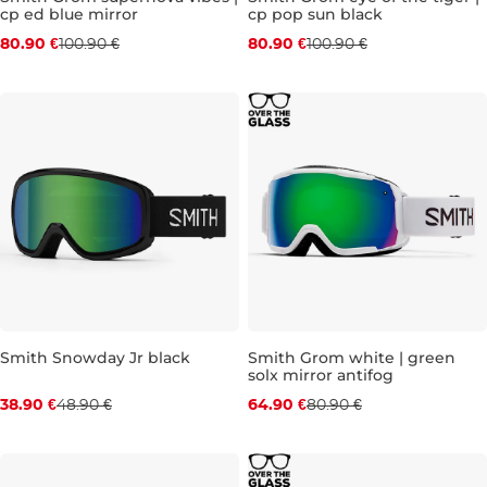
cp ed blue mirror
cp pop sun black
80.90 €
100.90 €
80.90 €
100.90 €
Zľava -20 %
Zľava -20 %
Smith Snowday Jr black
Smith Grom white | green
solx mirror antifog
38.90 €
48.90 €
64.90 €
80.90 €