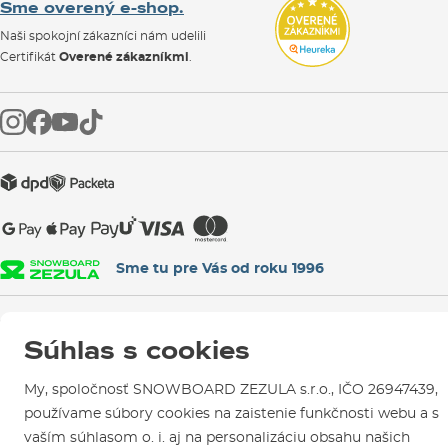
Sme overený e-shop.
Návody na použitie a údržbu
Mapa a ako k nám
Ako si vybrať vybavenie
Naši spokojní zákazníci nám udelili
Kontakty
Parkovanie
Certifikát
Overené zákazníkmi
.
Požičovňa
Servis a opravy
Sme tu pre Vás od roku 1996
© 2026 SNOWBOARD ZEZULA s.r.o.
Slovensky
Súhlas s cookies
Obchodné podmienky
Cookies
Ochrana osobných údajov
My, spoločnosť SNOWBOARD ZEZULA s.r.o., IČO 26947439,
používame súbory cookies na zaistenie funkčnosti webu a s
vaším súhlasom o. i. aj na personalizáciu obsahu našich