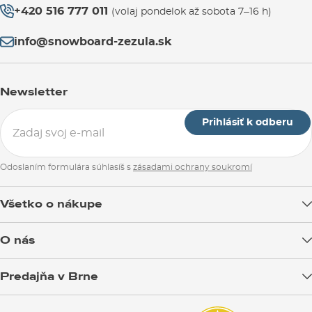
+420 516 777 011
(volaj pondelok až sobota 7–16 h)
info@snowboard-zezula.sk
Newsletter
Prihlásiť k odberu
Odoslaním formulára súhlasíš s
zásadami ochrany soukromí
Všetko o nákupe
Doprava tovaru
O nás
Možnosti platby
Blog
Predajňa v Brne
Výmena a vrátenie tovaru
Test the Best
Reklamácie
Otváracia doba
SNOWBOARD ZEZULA Team