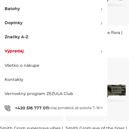
Batohy
Doplnky
Zľava -20 %
Zľava -20 %
Smith Daredevil patrol mixed
Smith Daredevil flare flora |
signals | red sol-x mirror
ignitor mirror
Značky A-Z
51.90 €
64.90 €
51.90 €
64.90 €
Výpredaj
Všetko o nákupe
Kontakty
Vernostný program ZEZULA Club
+420 516 777 011
volaj pondelok až sobota 7–16 h
Zľava -20 %
Zľava -20 %
Smith Grom supernova vibes |
Smith Grom eye of the tiger |