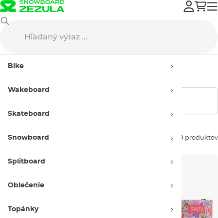
Snowboard
Okuliare na snowboard
Detské okuliare
Bike
Detské okuliare
Wakeboard
Zobraziť filtre
Skateboard
Snowboard
Zoradiť podľa:
19 produktov
Splitboard
Oblečenie
Topánky