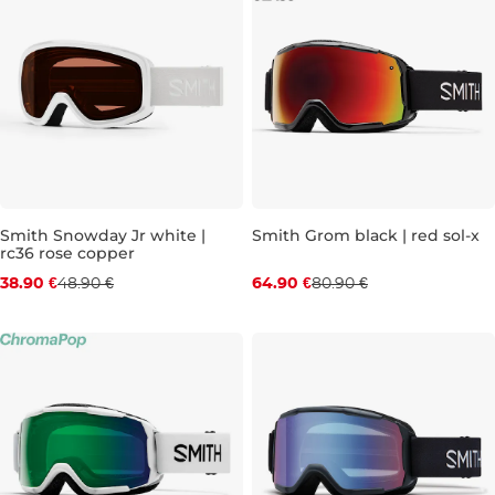
Zľava -20 %
Zľava -20 %
Smith Snowday Jr white |
Smith Grom black | red sol-x
rc36 rose copper
38.90 €
48.90 €
64.90 €
80.90 €