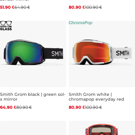
51.90 €
64.90 €
80.90 €
100.90 €
Zľava -20 %
Zľava -20 %
Smith Grom black | green sol-
Smith Grom white |
x mirror
chromapop everyday red
64.90 €
80.90 €
80.90 €
100.90 €