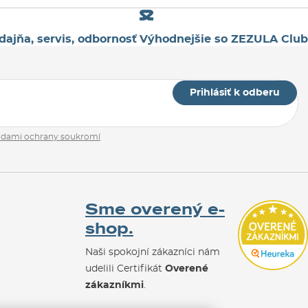
dajňa, servis, odbornosť
Výhodnejšie so ZEZULA Club
Prihlásiť k odberu
adami ochrany soukromí
Sme overený e-
shop.
Naši spokojní zákazníci nám
udelili Certifikát
Overené
zákazníkmi
.