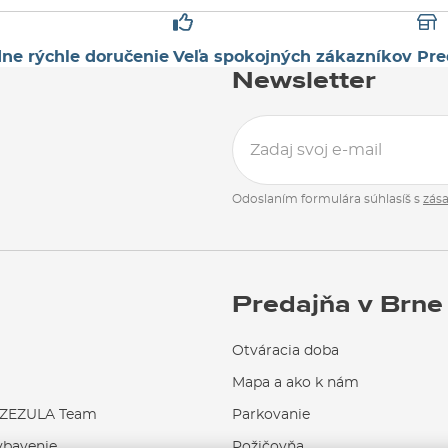
ne rýchle doručenie
Veľa spokojných zákazníkov
Pre
Newsletter
Odoslaním formulára súhlasíš s
zás
Predajňa v Brne
Otváracia doba
Mapa a ako k nám
EZULA Team
Parkovanie
ybavenie
Požičovňa