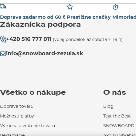
Doprava zadarmo od 60 €
Prestížne značky
Mimoriad
Zákaznícka podpora
+420 516 777 011
(volaj pondelok až sobota 7–16 h)
info@snowboard-zezula.sk
Všetko o nákupe
O nás
Doprava tovaru
Blog
Možnosti platby
Test the Best
Výmena a vrátenie tovaru
SNOWBOARD Z
Reklamácie
Ako si vybrať v