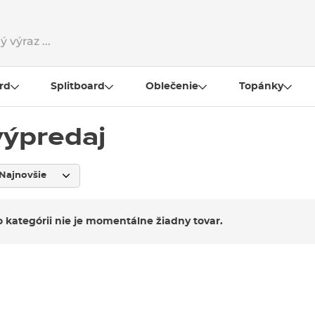
rd
Splitboard
Oblečenie
Topánky
výpredaj
to kategórii nie je momentálne žiadny tovar.