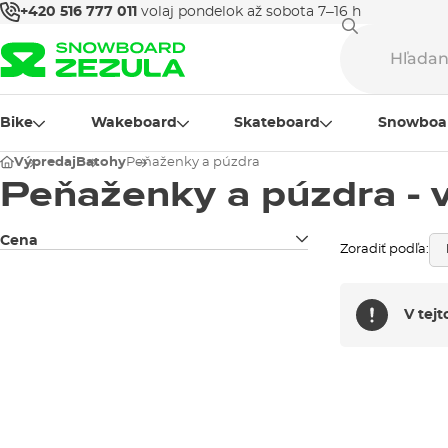
+420 516 777 011
volaj pondelok až sobota 7–16 h
Bike
Wakeboard
Skateboard
Snowboa
Výpredaj
Batohy
Peňaženky a púzdra
Peňaženky a púzdra - 
Cena
Zoradiť podľa:
V tej