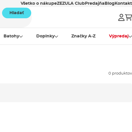
Všetko o nákupe
ZEZULA Club
Predajňa
Blog
Kontakt
Hladať
Batohy
Doplnky
Značky A-Z
Výpredaj
0 produktov