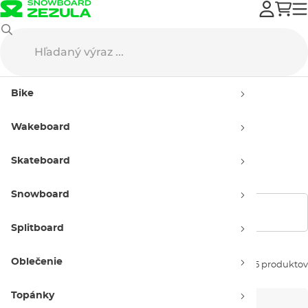
Oakley
Okuliare
Slnečné okuliare
Bike
Slnečné okuliare Oakley
Wakeboard
Detské
Skateboard
Snowboard
Zobraziť filtre
Splitboard
Oblečenie
Zoradiť podľa:
45 produktov
Topánky