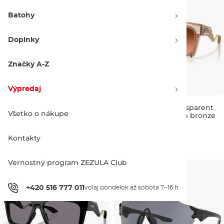
Batohy
Doplnky
Značky A-Z
Výpredaj
Oakley Gascan
Oakley Enigma transparent
Všetko o nákupe
warm brown | prizm bronze
gradient
Kontakty
182.00 €
201.00 €
Vernostný program ZEZULA Club
+420 516 777 011
volaj pondelok až sobota 7–16 h