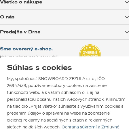
Všetko o nákupe
Doprava tovaru
O nás
Možnosti platby
Blog
Predajňa v Brne
Výmena a vrátenie tovaru
Test the Best
Reklamácie
Otváracia doba
SNOWBOARD ZEZULA Team
Sme overený e-shop.
Návody na použitie a údržbu
Mapa a ako k nám
Ako si vybrať vybavenie
Naši spokojní zákazníci nám udelili
Kontakty
Parkovanie
Certifikát
Overené zákazníkmi
.
Súhlas s cookies
Požičovňa
My, spoločnosť SNOWBOARD ZEZULA s.r.o., IČO
Servis a opravy
26947439, používame súbory cookies na zaistenie
funkčnosti webu a s vaším súhlasom o. i. aj na
personalizáciu obsahu našich webových stránok. Kliknutím
na tlačidlo „Prijať všetko“ súhlasíte s využívaním cookies a
predaním údajov o správaní na webe na zobrazenie
cielenej reklamy na sociálnych sieťach a reklamných
Sme tu pre Vás od roku 1996
sieťach na ďalších weboch.
Ochrana súkromí a Zmluvné