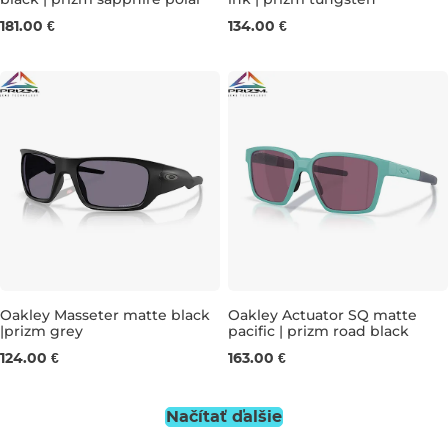
181.00 €
134.00 €
Oakley Masseter matte black
Oakley Actuator SQ matte
|prizm grey
pacific | prizm road black
124.00 €
163.00 €
Načítať ďalšie