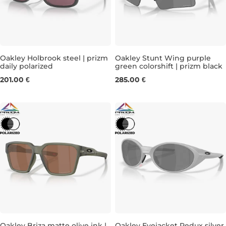
Oakley Holbrook steel | prizm
Oakley Stunt Wing purple
daily polarized
green colorshift | prizm black
201.00 €
285.00 €
Oakley Briza matte olive ink |
Oakley Eyejacket Redux silver