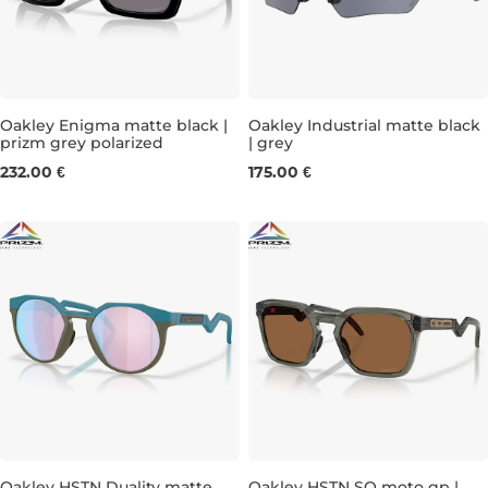
Oakley Enigma matte black |
Oakley Industrial matte black
prizm grey polarized
| grey
232.00 €
175.00 €
Oakley HSTN Duality matte
Oakley HSTN SQ moto gp |