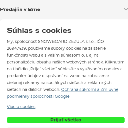
Blog
Predajňa v Brne
Výmena a vrátenie tovaru
Test the Best
Reklamácie
Otváracia doba
SNOWBOARD ZEZULA Team
Sme overený e-shop.
Návody na použitie a údržbu
Súhlas s cookies
Mapa a ako k nám
Ako si vybrať vybavenie
Naši spokojní zákazníci nám udelili
Kontakty
Parkovanie
Certifikát
Overené zákazníkmi
.
My, spoločnosť SNOWBOARD ZEZULA s.r.o., IČO
Požičovňa
26947439, používame súbory cookies na zaistenie
funkčnosti webu a s vaším súhlasom o. i. aj na
Servis a opravy
personalizáciu obsahu našich webových stránok. Kliknutím
na tlačidlo „Prijať všetko“ súhlasíte s využívaním cookies a
predaním údajov o správaní na webe na zobrazenie
cielenej reklamy na sociálnych sieťach a reklamných
sieťach na ďalších weboch.
Ochrana súkromí a Zmluvné
podmienky spoločnosti Google
Sme tu pre Vás od roku 1996
Viac o cookies
© 2026 SNOWBOARD ZEZULA s.r.o.
Slovensky
Prijať všetko
Obchodné podmienky
Cookies
Ochrana osobných údajov