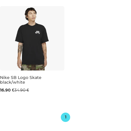
M
XL
XXL
L
XL
XXL
Nike SB Logo Skate
black/white
Výpredaj -52 %
16.90 €
34.90 €
M
1