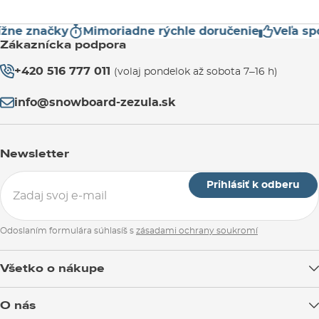
ne značky
Mimoriadne rýchle doručenie
Veľa spo
Zákaznícka podpora
+420 516 777 011
(volaj pondelok až sobota 7–16 h)
info@snowboard-zezula.sk
Newsletter
Prihlásiť k odberu
Odoslaním formulára súhlasíš s
zásadami ochrany soukromí
Všetko o nákupe
Doprava tovaru
O nás
Možnosti platby