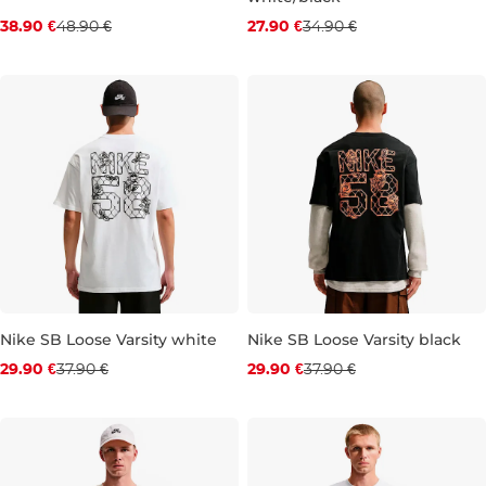
Zľava -20 %
Zľava -20 %
38.90 €
48.90 €
27.90 €
34.90 €
XS
M
L
XL
XS
S
M
L
XL
XXL
Nike SB Loose Varsity white
Nike SB Loose Varsity black
Zľava -21 %
Zľava -21 %
29.90 €
37.90 €
29.90 €
37.90 €
XS
S
M
L
XL
XXL
S
M
L
XL
XXL