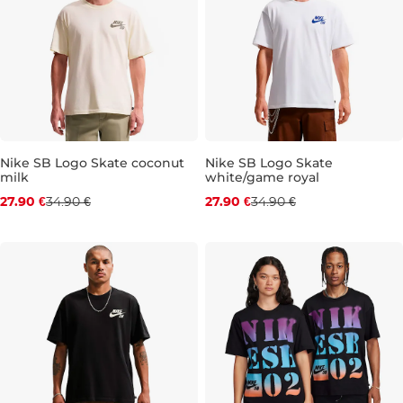
Nike SB Logo Skate coconut
Nike SB Logo Skate
milk
white/game royal
Zľava -20 %
Zľava -20 %
27.90 €
34.90 €
27.90 €
34.90 €
XS
S
M
L
XL
XXL
XS
S
M
L
XL
XXL