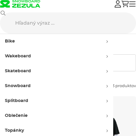
Nike SB
Oblečenie
Tričká
Pánske
Bike
Pánske tričká Nike SB
Wakeboard
Zobraziť filtre
Skateboard
Snowboard
Zoradiť podľa:
13 produktov
Splitboard
Oblečenie
Topánky