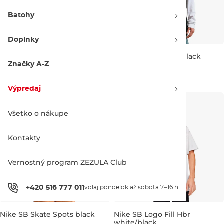
Batohy
Doplnky
Nike SB Skate Spots white
Nike SB Buss Pass black
Značky A-Z
Bestseller
Zľava -20 %
38.90 €
48.90 €
38.90 €
48.90 €
Zľava -20 %
Výpredaj
XS
S
M
L
XL
XS
S
M
L
XL
Všetko o nákupe
Kontakty
Vernostný program ZEZULA Club
+420 516 777 011
volaj pondelok až sobota 7–16 h
Nike SB Skate Spots black
Nike SB Logo Fill Hbr
white/black