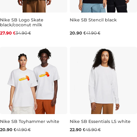
Nike SB Logo Skate
Nike SB Stencil black
black/coconut milk
Zľava -20 %
Výpredaj -50 %
27.90 €
34.90 €
20.90 €
41.90 €
S
M
L
XL
M
L
XL
Nike SB Toyhammer white
Nike SB Essentials LS white
Výpredaj -50 %
Výpredaj -50 %
20.90 €
41.90 €
22.90 €
45.90 €