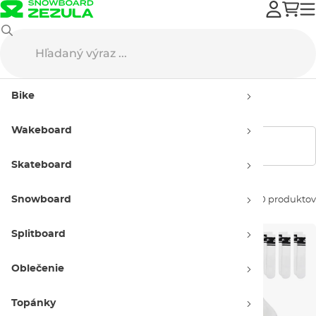
Nike SB
Oblečenie
Dámske
Bike
Dámske oblečenie Nike SB
Wakeboard
Zobraziť filtre
Skateboard
Snowboard
Zoradiť podľa:
10 produktov
Splitboard
Oblečenie
Topánky