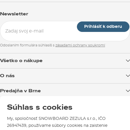
Newsletter
Prihlásiť k odberu
Odoslaním formulára súhlasíš s
zásadami ochrany soukromí
Všetko o nákupe
Doprava tovaru
O nás
Možnosti platby
Blog
Predajňa v Brne
Výmena a vrátenie tovaru
Test the Best
Reklamácie
Otváracia doba
Súhlas s cookies
SNOWBOARD ZEZULA Team
Sme overený e-shop.
Návody na použitie a údržbu
Mapa a ako k nám
Ako si vybrať vybavenie
Naši spokojní zákazníci nám udelili
Kontakty
My, spoločnosť SNOWBOARD ZEZULA s.r.o., IČO
Parkovanie
Certifikát
Overené zákazníkmi
.
26947439, používame súbory cookies na zaistenie
Požičovňa