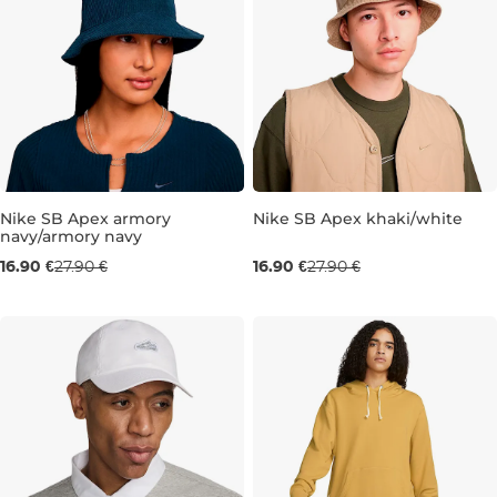
Nike SB Apex armory
Nike SB Apex khaki/white
navy/armory navy
Výpredaj -39 %
Výpredaj -39 %
16.90 €
27.90 €
16.90 €
27.90 €
M
L
M