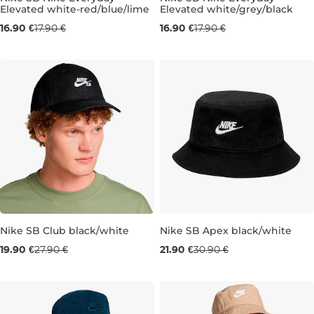
Elevated white-red/blue/lime
Elevated white/grey/black
5-8
8,5-11
2-4,5
5-8
8,5-11
11,5-14
16.90 €
17.90 €
16.90 €
17.90 €
Nike SB Club black/white
Nike SB Apex black/white
Výpredaj -29 %
Výpredaj -29 %
19.90 €
27.90 €
21.90 €
30.90 €
S/M
M/L
L/XL
M