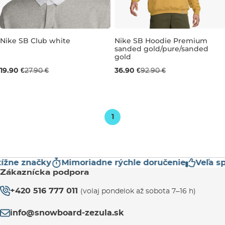
Nike SB Club white
Nike SB Hoodie Premium
sanded gold/pure/sanded
Výpredaj -29 %
Výpredaj -60 %
gold
19.90 €
27.90 €
36.90 €
92.90 €
M/L
L/XL
L
1
žne značky
Mimoriadne rýchle doručenie
Veľa sp
Zákaznícka podpora
+420 516 777 011
(volaj pondelok až sobota 7–16 h)
info@snowboard-zezula.sk