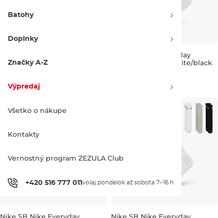
Batohy
Doplnky
Nike SB Nike Everyday
Nike SB Nike Everyday
Elevated Shown black/white
Elevated Shown white/black
Značky A-Z
5-8
8,5-11
11,5-14
5-8
8,5-11
11,5-14
18.90 €
19.90 €
18.90 €
19.90 €
Výpredaj
Všetko o nákupe
Kontakty
Vernostný program ZEZULA Club
+420 516 777 011
volaj pondelok až sobota 7–16 h
Nike SB Nike Everyday
Nike SB Nike Everyday