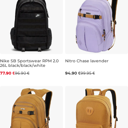
Nike SB Sportswear RPM 2.0
Nitro Chase lavender
26L black/black/white
Zľava -20 %
35L 51×37×23 cm
77.90 €
96.90 €
94.90 €
99.95 €
26L 53×33×18 CM