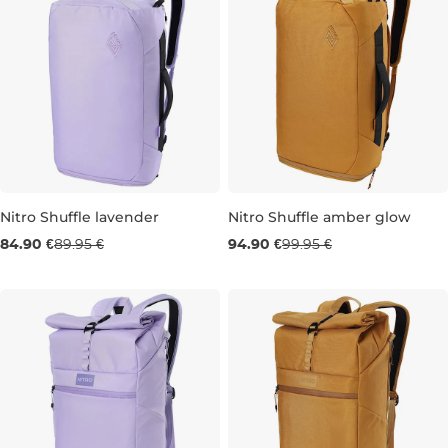
Nitro Shuffle lavender
Nitro Shuffle amber glow
84.90 €
89.95 €
94.90 €
99.95 €
32L 51×30×22 CM
32L 51×30×22 CM