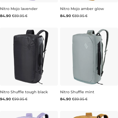
Nitro Mojo lavender
Nitro Mojo amber glow
84.90 €
89.95 €
84.90 €
89.95 €
16L 39×28×15 CM
16L 39×28×15 CM
Nitro Shuffle tough black
Nitro Shuffle mint
94.90 €
99.95 €
84.90 €
89.95 €
32L 51×30×22 CM
32L 51×30×22 CM