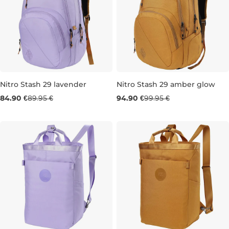
Nitro Stash 29 lavender
Nitro Stash 29 amber glow
84.90 €
89.95 €
94.90 €
99.95 €
29L 49×32×22 CM
29L 49×32×22 CM