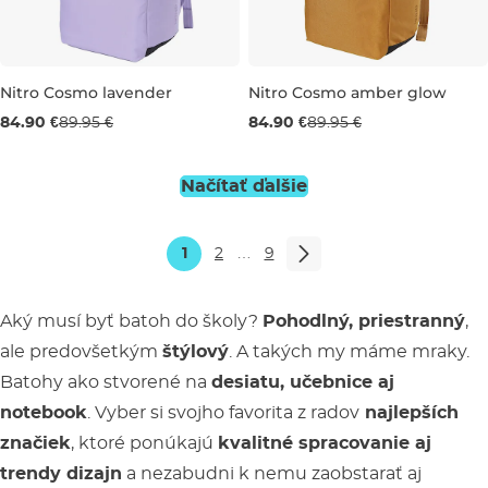
Nitro Cosmo lavender
Nitro Cosmo amber glow
84.90 €
89.95 €
84.90 €
89.95 €
26L 47×30×12 CM
26L 47×30×12 CM
Načítať ďalšie
1
2
…
9
Aký musí byť batoh do školy?
Pohodlný, priestranný
,
ale predovšetkým
štýlový
. A takých my máme mraky.
Batohy ako stvorené na
desiatu, učebnice aj
notebook
. Vyber si svojho favorita z radov
najlepších
značiek
, ktoré ponúkajú
kvalitné spracovanie aj
trendy dizajn
a nezabudni k nemu zaobstarať aj