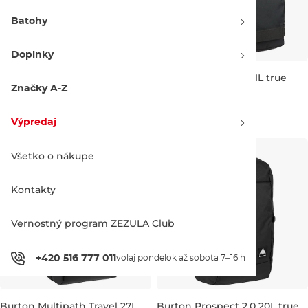
Batohy
Doplnky
Vans Old Skool Classic black
Burton Treble Yell 21L true
black
Značky A-Z
Výpredaj -30 %
21L 47×31×17 cm
32.90 €
46.90 €
60.00 €
Výpredaj
22L 43×33×12 CM
Všetko o nákupe
Kontakty
Vernostný program ZEZULA Club
+420 516 777 011
volaj pondelok až sobota 7–16 h
Burton Multipath Travel 27L
Burton Prospect 2.0 20L true