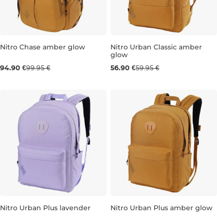
Nitro Chase amber glow
Nitro Urban Classic amber
glow
35L 51×37×23 cm
20L 45×30×15 CM
94.90 €
99.95 €
56.90 €
59.95 €
Nitro Urban Plus lavender
Nitro Urban Plus amber glow