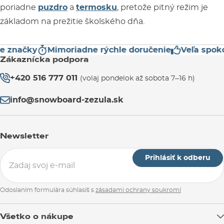
poriadne
puzdro
a
termosku
, pretože pitný režim je
základom na prežitie školského dňa.
načky
Mimoriadne rýchle doručenie
Veľa spokojn
Zákaznícka podpora
+420 516 777 011
(volaj pondelok až sobota 7–16 h)
info@snowboard-zezula.sk
Newsletter
Prihlásiť k odberu
Odoslaním formulára súhlasíš s
zásadami ochrany soukromí
Všetko o nákupe