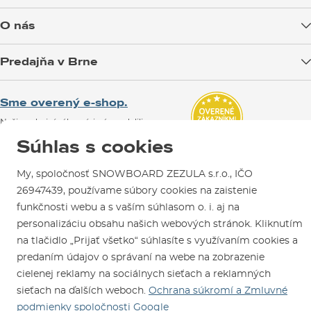
Doprava tovaru
O nás
Možnosti platby
Blog
Predajňa v Brne
Výmena a vrátenie tovaru
Test the Best
Reklamácie
Otváracia doba
SNOWBOARD ZEZULA Team
Sme overený e-shop.
Návody na použitie a údržbu
Mapa a ako k nám
Ako si vybrať vybavenie
Naši spokojní zákazníci nám udelili
Kontakty
Parkovanie
Certifikát
Overené zákazníkmi
.
Súhlas s cookies
Požičovňa
My, spoločnosť SNOWBOARD ZEZULA s.r.o., IČO
Servis a opravy
26947439, používame súbory cookies na zaistenie
funkčnosti webu a s vaším súhlasom o. i. aj na
personalizáciu obsahu našich webových stránok. Kliknutím
na tlačidlo „Prijať všetko“ súhlasíte s využívaním cookies a
predaním údajov o správaní na webe na zobrazenie
cielenej reklamy na sociálnych sieťach a reklamných
Sme tu pre Vás od roku 1996
sieťach na ďalších weboch.
Ochrana súkromí a Zmluvné
podmienky spoločnosti Google