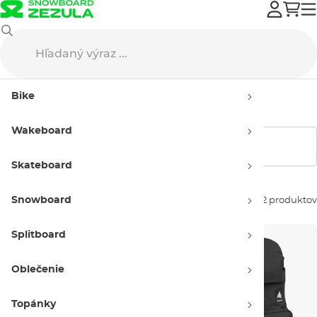
Batohy
Batohy
Mestské batohy
Batohy do školy
Bike
Batohy do školy
Wakeboard
Zobraziť filtre
Skateboard
Snowboard
Zoradiť podľa:
202 produktov
Splitboard
Oblečenie
Topánky