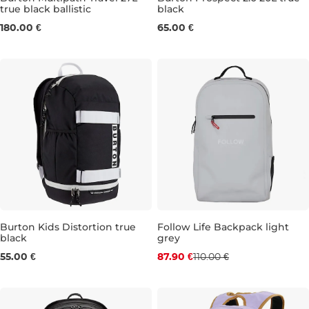
true black ballistic
black
27L 52×33×18 cm
20L 50×32×16 cm
180.00 €
65.00 €
Burton Kids Distortion true
Follow Life Backpack light
black
grey
Zľava -20 %
18L 42×25×14 cm
55.00 €
87.90 €
110.00 €
21L 46×30×18 CM