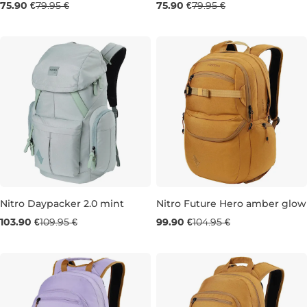
75.90 €
79.95 €
75.90 €
79.95 €
28L 46×31×17 CM
28L 46×31×17 CM
Nitro Daypacker 2.0 mint
Nitro Future Hero amber glow
103.90 €
109.95 €
99.90 €
104.95 €
32L 46×30×18 CM
35L 51×38×23 CM