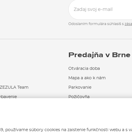
Odoslaním formulára súhlasíš s
zás
Predajňa v Brne
Otváracia doba
Mapa a ako k nám
EZULA Team
Parkovanie
ybavenie
Požičovňa
Servis a opravy
 používame súbory cookies na zaistenie funkčnosti webu a s 