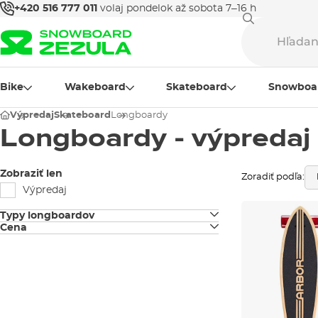
+420 516 777 011
volaj pondelok až sobota 7–16 h
Bike
Wakeboard
Skateboard
Snowboa
Výpredaj
Skateboard
Longboardy
Longboardy - výpredaj
Zobraziť len
Zoradiť podľa:
Výpredaj
Typy longboardov
Cena
Longboardy
Pintail