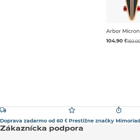
Arbor Micro
Výpredaj -30
104.90 €
150.0
29" / 74 cm
Doprava zadarmo od 60 €
Prestížne značky
Mimoriad
Zákaznícka podpora