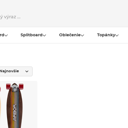
rd
Splitboard
Oblečenie
Topánky