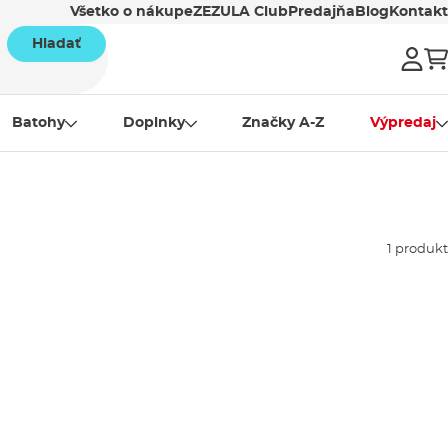
Všetko o nákupe
ZEZULA Club
Predajňa
Blog
Kontakt
Hladať
Batohy
Doplnky
Značky A-Z
Výpredaj
1 produkt