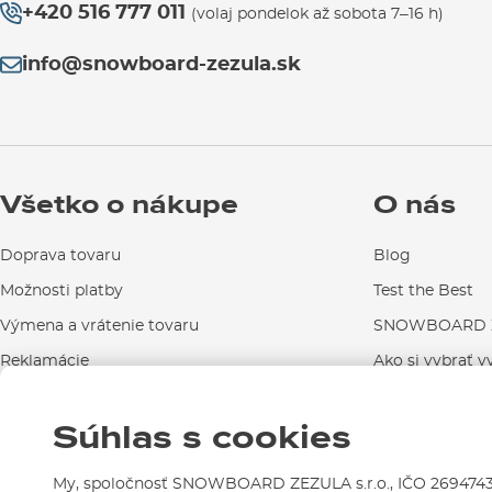
+420 516 777 011
(volaj pondelok až sobota 7–16 h)
info@snowboard-zezula.sk
Všetko o nákupe
O nás
Doprava tovaru
Blog
Možnosti platby
Test the Best
Výmena a vrátenie tovaru
SNOWBOARD Z
Reklamácie
Ako si vybrať v
Návody na použitie a údržbu
Súhlas s cookies
Kontakty
My, spoločnosť SNOWBOARD ZEZULA s.r.o., IČO 26947439,