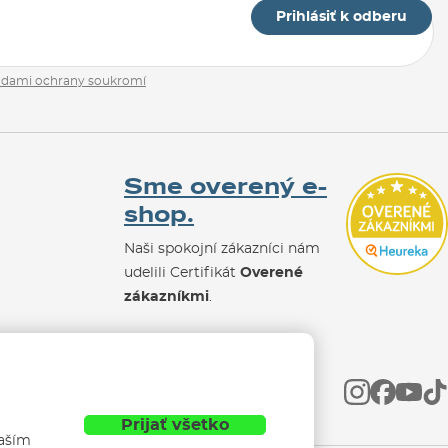
Prihlásiť k odberu
adami ochrany soukromí
Sme overený e-
shop.
Naši spokojní zákazníci nám
udelili Certifikát
Overené
zákazníkmi
.
Prijať všetko
vaším