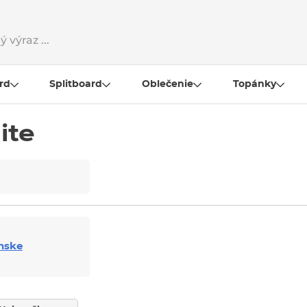
rd
Splitboard
Oblečenie
Topánky
ite
nske