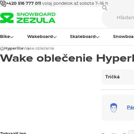
+420 516 777 011
volaj pondelok až sobota 7–16 h
Bike
Wakeboard
Skateboard
Snowboa
Hyperlite
Wake oblečenie
Wake oblečenie Hyperl
Tričká
Pá