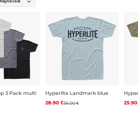
op 3 Pack multi
Hyperlite Landmark blue
Hyper
Zľava -20 %
Zľa
28.90 €
25.90
36.00 €
L
M