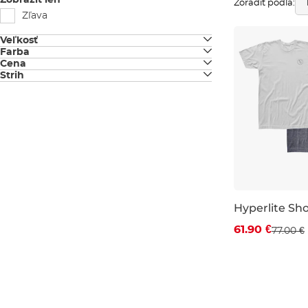
Zobraziť len
Zoradiť podľa:
Zľava
Veľkosť
Farba
M
Cena
čierna
Strih
L
Classic fit
biela
šedá
olivová
dusty blue
Hyperlite Sh
Zľava -20 %
61.90 €
77.00 €
L