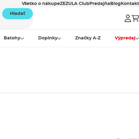
Všetko o nákupe
ZEZULA Club
Predajňa
Blog
Kontakt
Hladať
Batohy
Doplnky
Značky A-Z
Výpredaj