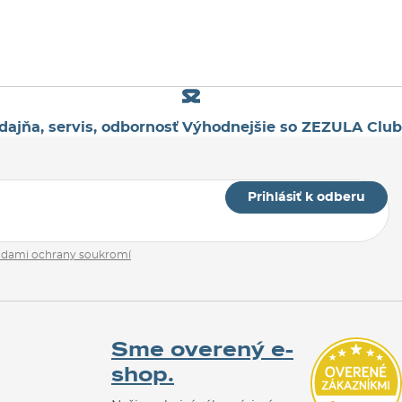
dajňa, servis, odbornosť
Výhodnejšie so ZEZULA Club
Prihlásiť k odberu
adami ochrany soukromí
Sme overený e-
shop.