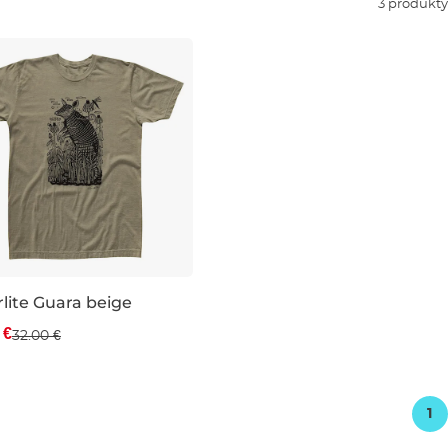
3 produkty
lite Guara beige
va -19 %
 €
32.00 €
1