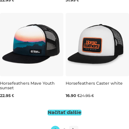
22.95 €
31.95 €
Výpredaj -32 %
Horsefeathers Mave Youth
Horsefeathers Caster white
sunset
22.95 €
16.90 €
24.95 €
Načítať ďalšie