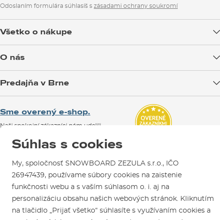
Odoslaním formulára súhlasíš s
zásadami ochrany soukromí
Všetko o nákupe
Doprava tovaru
O nás
Možnosti platby
Blog
Predajňa v Brne
Výmena a vrátenie tovaru
Test the Best
Reklamácie
Otváracia doba
SNOWBOARD ZEZULA Team
Sme overený e-shop.
Návody na použitie a údržbu
Mapa a ako k nám
Ako si vybrať vybavenie
Naši spokojní zákazníci nám udelili
Kontakty
Parkovanie
Certifikát
Overené zákazníkmi
.
Súhlas s cookies
Požičovňa
My, spoločnosť SNOWBOARD ZEZULA s.r.o., IČO
Servis a opravy
26947439, používame súbory cookies na zaistenie
funkčnosti webu a s vaším súhlasom o. i. aj na
personalizáciu obsahu našich webových stránok. Kliknutím
na tlačidlo „Prijať všetko“ súhlasíte s využívaním cookies a