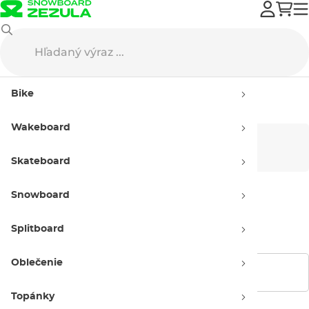
Horsefeathers
Street oblečenie
Šiltovky
Bike
Šiltovky Horsefeathers
Wakeboard
Pánske
Dámske
Skateboard
Snowboard
Detské
Splitboard
Oblečenie
Zobraziť filtre
Topánky