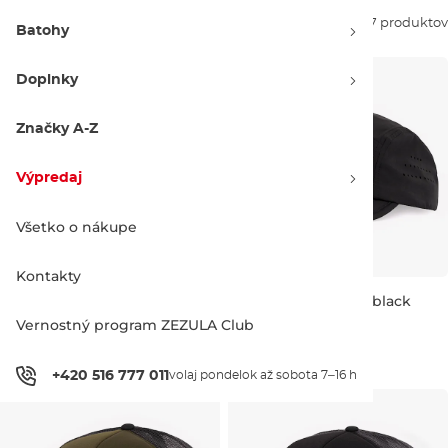
Zoradiť podľa:
27 produktov
Batohy
Doplnky
Značky A-Z
Výpredaj
Všetko o nákupe
Kontakty
Zľava -18 %
Horsefeathers Sign Youth
Horsefeathers Vent black
smoke blue
Vernostný program ZEZULA Club
S/M
L/XL
17.90 €
21.95 €
33.95 €
+420 516 777 011
volaj pondelok až sobota 7–16 h