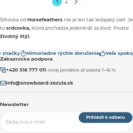
1
2
Šiltovka od
Horsefeathers
nie je len tak ledajaký úlet. Je
to
srdcovka,
ktorá prichádza jedenkrát za život. Proste
životný štýl.
ačky
Mimoriadne rýchle doručenie
Veľa spokojný
Zákaznícka podpora
+420 516 777 011
(volaj pondelok až sobota 7–16 h)
info@snowboard-zezula.sk
Newsletter
Prihlásiť k odberu