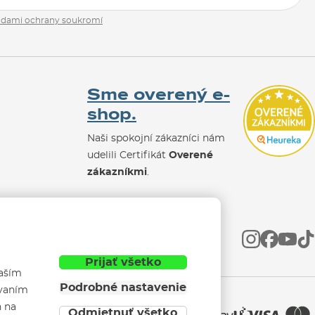
adami ochrany soukromí
Sme overený e-
shop.
Naši spokojní zákazníci nám
udelili Certifikát
Overené
zákazníkmi
.
Prijať všetko
vaším
Podrobné nastavenie
ívaním
h na
Odmietnuť všetko