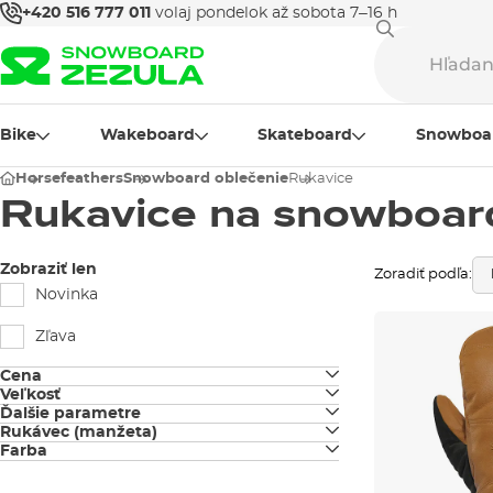
+420 516 777 011
volaj pondelok až sobota 7–16 h
Bike
Wakeboard
Skateboard
Snowboa
Horsefeathers
Snowboard oblečenie
Rukavice
Rukavice na snowboar
Zobraziť len
Zoradiť podľa:
Novinka
Zľava
Cena
Veľkosť
Ďalšie parametre
S
Rukávec (manžeta)
koža
Farba
krátky (pod bundu)
M
čierna