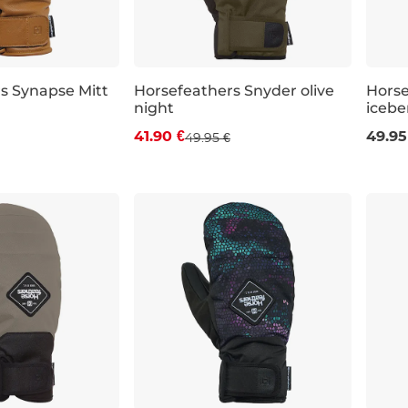
s Synapse Mitt
Horsefeathers Snyder olive
Horse
night
icebe
Zľava -16 %
L
41.90 €
49.95
49.95 €
XL
S