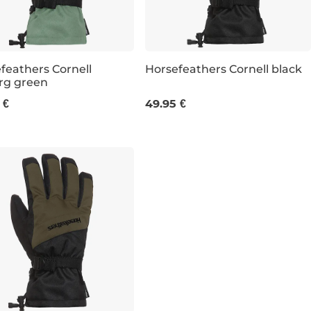
feathers Cornell
Horsefeathers Cornell black
rg green
XL
XL
 €
49.95 €