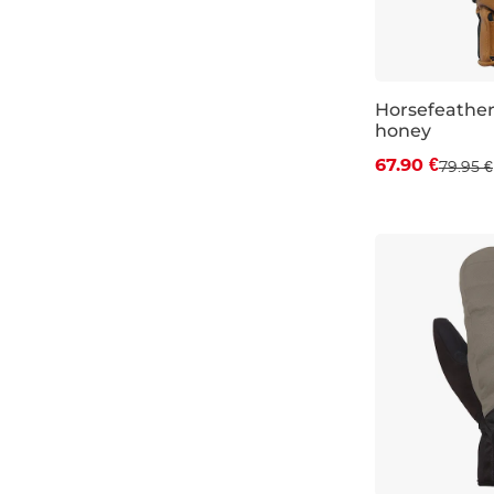
L
béžová
XL
olivová
sage
Horsefeather
honey
Zľava -15 %
okrová
67.90 €
79.95 €
S
M
L