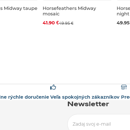
rs Midway taupe
Horsefeathers Midway
Horse
mosaic
night
Zľava -16 %
M
41.90 €
49.95
49.95 €
L
ne rýchle doručenie
Veľa spokojných zákazníkov
Pre
Newsletter