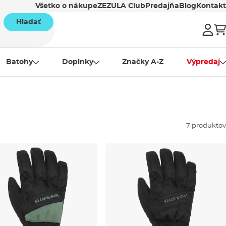
Všetko o nákupe
ZEZULA Club
Predajňa
Blog
Kontakt
Hladať
Batohy
Doplnky
Značky A-Z
Výpredaj
7 produktov