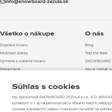
info@snowboard-zezula.sk
Všetko o nákupe
O nás
Doprava tovaru
Blog
Možnosti platby
Test the Best
Výmena a vrátenie tovaru
SNOWBOARD Z
Reklamácie
Ako si vybrať v
Návody na použitie a údržbu
Súhlas s cookies
Kontakty
My, spoločnosť SNOWBOARD ZEZULA s.r.o., IČO 26947439,
súhlasom o. i. aj na personalizáciu obsahu našich webovýc
cookies a predaním údajov o správaní na webe na zobraze