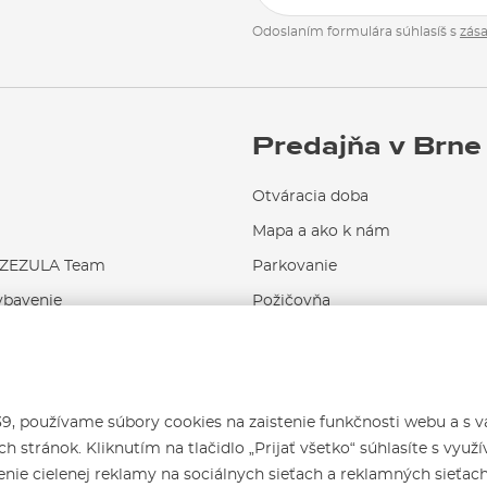
Odoslaním formulára súhlasíš s
zás
Predajňa v Brne
Otváracia doba
Mapa a ako k nám
EZULA Team
Parkovanie
ybavenie
Požičovňa
Servis a opravy
 používame súbory cookies na zaistenie funkčnosti webu a s 
h stránok. Kliknutím na tlačidlo „Prijať všetko“ súhlasíte s využ
nie cielenej reklamy na sociálnych sieťach a reklamných sieťac