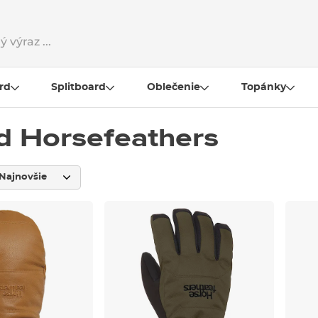
rd
Splitboard
Oblečenie
Topánky
d Horsefeathers