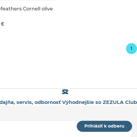
feathers Cornell olive
 €
1
dajňa, servis, odbornosť
Výhodnejšie so ZEZULA Club
Prihlásiť k odberu