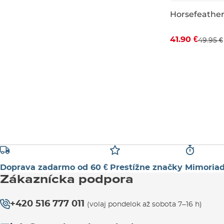
Horsefeathe
Zľava -16 %
41.90 €
49.95 €
L
Doprava zadarmo od 60 €
Prestížne značky
Mimoriad
Zákaznícka podpora
+420 516 777 011
(volaj pondelok až sobota 7–16 h)