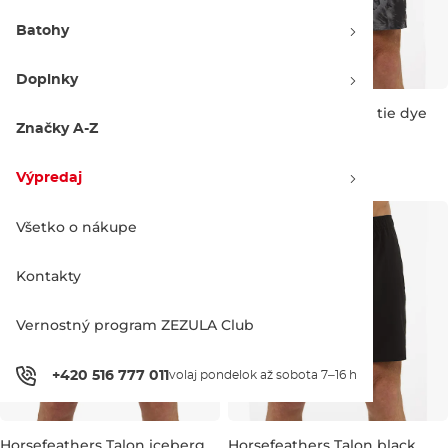
Batohy
Doplnky
Horsefeathers Stoker Pants
Horsefeathers Talon tie dye
black
Značky A-Z
Bestseller
Zľava -20 %
99.95 €
43.90 €
54.95 €
Výpredaj
26
28
30
32
34
36
38
30
32
34
36
38
Všetko o nákupe
Kontakty
Vernostný program ZEZULA Club
+420 516 777 011
volaj pondelok až sobota 7–16 h
Horsefeathers Talon iceberg
Horsefeathers Talon black