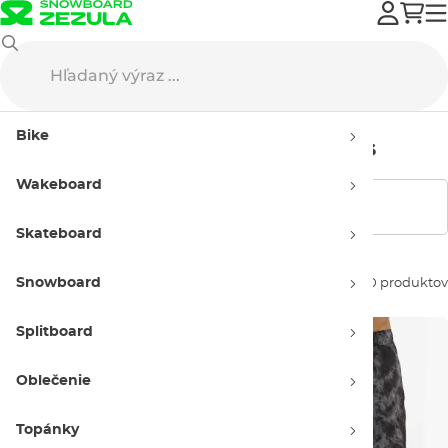
Horsefeathers
Pánske
Bike
Pánsky tovar Horsefeathers
Wakeboard
Zobraziť filtre
Skateboard
Snowboard
Zoradiť podľa:
430 produktov
Splitboard
Oblečenie
Topánky