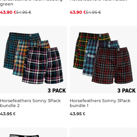
green
Zľava -20 %
Zľava -20 %
43.90 €
54.95 €
43.90 €
54.95 €
30
32
34
36
30
32
34
36
38
Horsefeathers Sonny 3Pack
Horsefeathers Sonny 3Pack
bundle 2
bundle 1
M
L
XL
XXL
S
M
L
XL
43.95 €
43.95 €