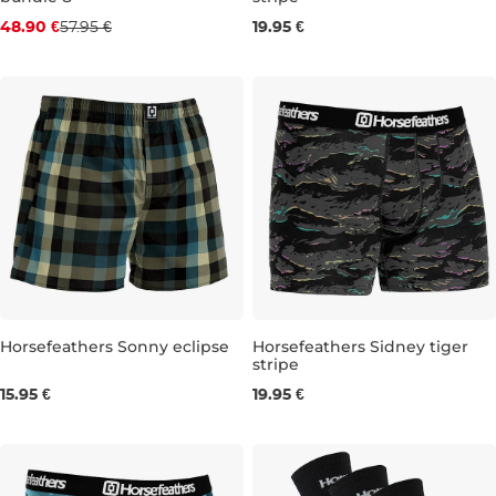
Zľava -16 %
XXL
48.90 €
57.95 €
19.95 €
M
L
XL
Horsefeathers Sonny eclipse
Horsefeathers Sidney tiger
stripe
S
M
L
XL
XXL
S
M
L
XL
15.95 €
19.95 €