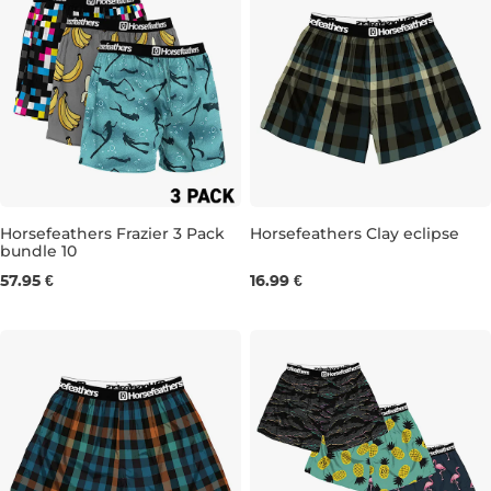
Horsefeathers Frazier 3 Pack
Horsefeathers Clay eclipse
bundle 10
S
M
M
XXL
57.95 €
16.99 €