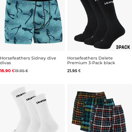
Horsefeathers Sidney dive
Horsefeathers Delete
divas
Premium 3-Pack black
Zľava -15 %
5-7
16.90 €
19.95 €
21.95 €
S
M
L
XL
XXL