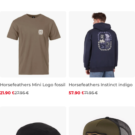
11-13
30
32
34
36
Horsefeathers Mini Logo fossil
Horsefeathers Instinct indigo
Zľava -22 %
Zľava -20 %
21.90 €
27.95 €
57.90 €
71.95 €
S
M
L
S
M
L
XL
XXL