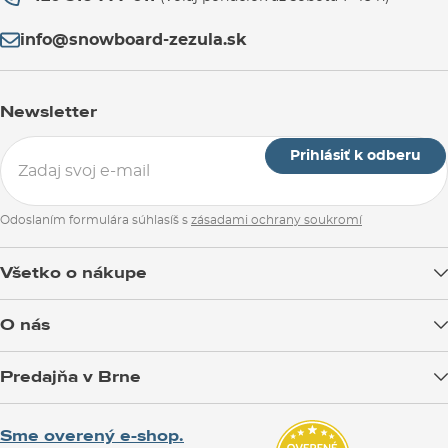
info@snowboard-zezula.sk
Newsletter
Prihlásiť k odberu
Odoslaním formulára súhlasíš s
zásadami ochrany soukromí
Všetko o nákupe
Doprava tovaru
O nás
Možnosti platby
Blog
Predajňa v Brne
Výmena a vrátenie tovaru
Test the Best
Reklamácie
Otváracia doba
SNOWBOARD ZEZULA Team
Sme overený e-shop.
Návody na použitie a údržbu
Mapa a ako k nám