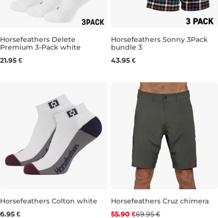
Horsefeathers Delete
Horsefeathers Sonny 3Pack
Premium 3-Pack white
bundle 3
11-13
M
L
21.95 €
43.95 €
Horsefeathers Colton white
Horsefeathers Cruz chimera
Zľava -20 %
6.95 €
55.90 €
69.95 €