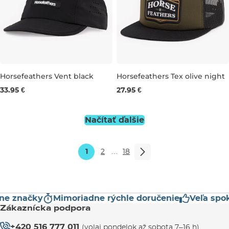
Horsefeathers Vent black
Horsefeathers Tex olive night
33.95 €
27.95 €
S/M
L/XL
Načítať ďalšie
1
2
…
18
 značky
Mimoriadne rýchle doručenie
Veľa spokoj
Zákaznícka podpora
+420 516 777 011
(volaj pondelok až sobota 7–16 h)