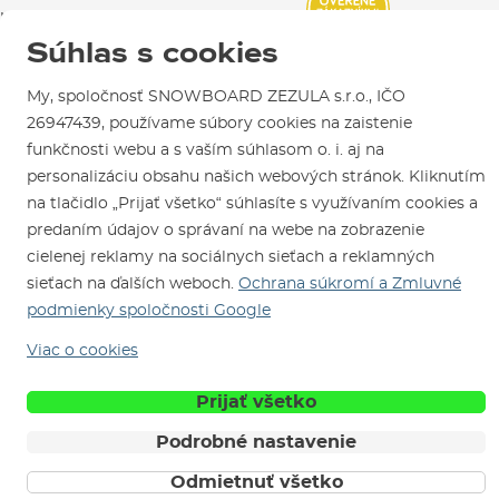
Ako si vybrať vybavenie
Naši spokojní zákazníci nám udelili
Kontakty
Parkovanie
Certifikát
Overené zákazníkmi
.
Súhlas s cookies
Požičovňa
My, spoločnosť SNOWBOARD ZEZULA s.r.o., IČO
Servis a opravy
26947439, používame súbory cookies na zaistenie
funkčnosti webu a s vaším súhlasom o. i. aj na
personalizáciu obsahu našich webových stránok. Kliknutím
na tlačidlo „Prijať všetko“ súhlasíte s využívaním cookies a
predaním údajov o správaní na webe na zobrazenie
cielenej reklamy na sociálnych sieťach a reklamných
Sme tu pre Vás od roku 1996
sieťach na ďalších weboch.
Ochrana súkromí a Zmluvné
podmienky spoločnosti Google
© 2026 SNOWBOARD ZEZULA s.r.o.
Slovensky
Viac o cookies
Obchodné podmienky
Cookies
Ochrana osobných údajov
Prijať všetko
Podrobné nastavenie
Odmietnuť všetko