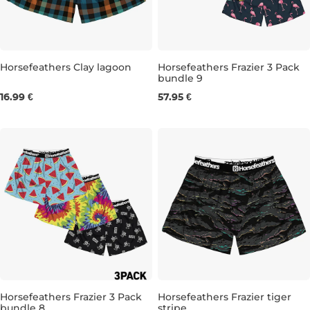
Horsefeathers Clay lagoon
Horsefeathers Frazier 3 Pack
bundle 9
M
XXL
M
XL
16.99 €
57.95 €
Horsefeathers Frazier 3 Pack
Horsefeathers Frazier tiger
bundle 8
stripe