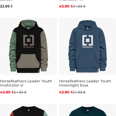
Zľava -20 %
22.95 €
43.90 €
54.95 €
JR S
Horsefeathers Leader Youth
Horsefeathers Leader Youth
multicolor vi
moonlight blue
Zľava -20 %
Zľava -20 %
43.90 €
54.95 €
43.90 €
54.95 €
JR S
JR L