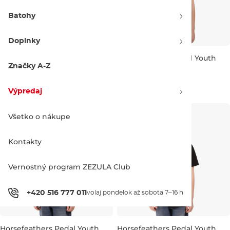
Batohy
Doplnky
Zľava -18 %
Horsefeathers Sign Youth
Horsefeathers Pedal Youth
smoke blue
indigo
Značky A-Z
Zľava -20 %
17.90 €
21.95 €
19.90 €
24.95 €
Výpredaj
JR S
JR M
JR L
JR XL
Všetko o nákupe
Kontakty
Vernostný program ZEZULA Club
+420 516 777 011
volaj pondelok až sobota 7–16 h
Horsefeathers Pedal Youth
Horsefeathers Pedal Youth