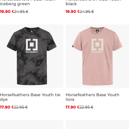
iceberg green
black
Zľava -20 %
Zľava -20 %
19.90 €
24.95 €
19.90 €
24.95 €
JR S
JR M
JR L
JR XL
JR XS
JR S
JR M
JR L
Horsefeathers Base Youth tie
Horsefeathers Base Youth
dye
liora
Zľava -22 %
Zľava -22 %
17.90 €
22.95 €
17.90 €
22.95 €
JR S
JR M
JR L
JR XL
JR S
JR M
JR L
JR XL