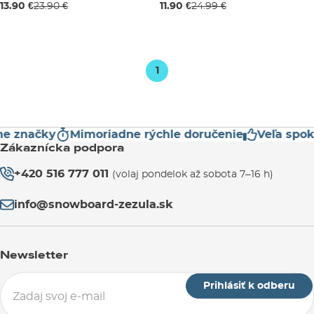
13.90 €
23.90 €
11.90 €
24.99 €
JR L
JR XL
JR L
1
 značky
Mimoriadne rýchle doručenie
Veľa spokoj
Zákaznícka podpora
+420 516 777 011
(volaj pondelok až sobota 7–16 h)
info@snowboard-zezula.sk
Newsletter
Prihlásiť k odberu