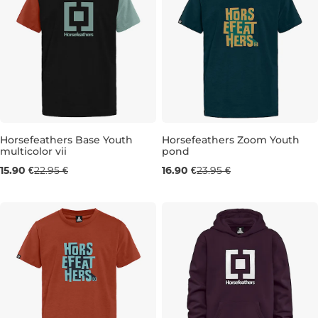
Horsefeathers Base Youth
Horsefeathers Zoom Youth
multicolor vii
pond
Výpredaj -31 %
Výpredaj -29 %
15.90 €
22.95 €
16.90 €
23.95 €
JR M
JR L