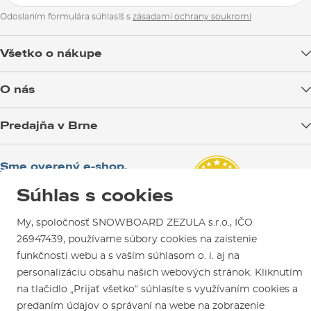
Odoslaním formulára súhlasíš s
zásadami ochrany soukromí
Všetko o nákupe
Doprava tovaru
O nás
Možnosti platby
Blog
Predajňa v Brne
Výmena a vrátenie tovaru
Test the Best
Reklamácie
Otváracia doba
SNOWBOARD ZEZULA Team
Sme overený e-shop.
Návody na použitie a údržbu
Mapa a ako k nám
Ako si vybrať vybavenie
Naši spokojní zákazníci nám udelili
Súhlas s cookies
Kontakty
Parkovanie
Certifikát
Overené zákazníkmi
.
Požičovňa
My, spoločnosť SNOWBOARD ZEZULA s.r.o., IČO
26947439, používame súbory cookies na zaistenie
Servis a opravy
funkčnosti webu a s vaším súhlasom o. i. aj na
personalizáciu obsahu našich webových stránok. Kliknutím
na tlačidlo „Prijať všetko“ súhlasíte s využívaním cookies a
predaním údajov o správaní na webe na zobrazenie