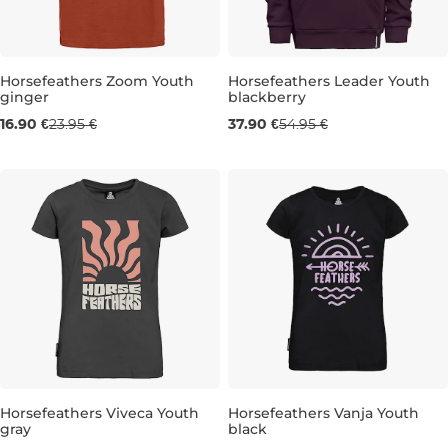
Horsefeathers Zoom Youth
Horsefeathers Leader Youth
ginger
blackberry
Výpredaj -29 %
Výpredaj -31 %
16.90 €
23.95 €
37.90 €
54.95 €
JR XL
JR S
Horsefeathers Viveca Youth
Horsefeathers Vanja Youth
gray
black
Výpredaj -42 %
Výpredaj -52 %