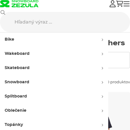
Horsefeathers
Street oblečenie
Detské
Bike
Detské oblečenie Horsefeathers
Wakeboard
Zobraziť filtre
Skateboard
Snowboard
Zoradiť podľa:
20 produktov
Splitboard
Oblečenie
Topánky