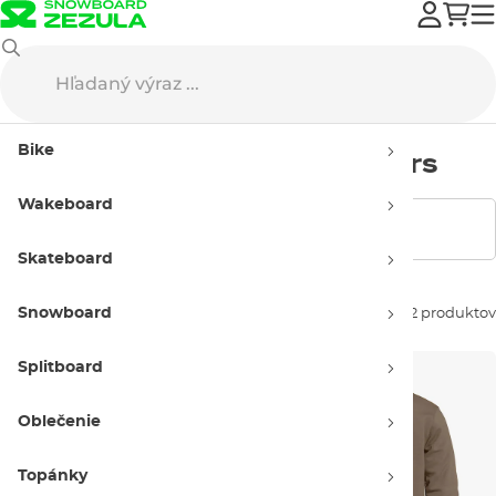
Horsefeathers
Street oblečenie
Mikiny
Pánske
Bike
Pánske mikiny Horsefeathers
Wakeboard
Zobraziť filtre
Skateboard
Snowboard
Zoradiť podľa:
22 produktov
Splitboard
Oblečenie
Topánky