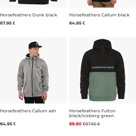
Horsefeathers Dunk black
Horsefeathers Callum black
67.95 €
64.95 €
S
XXL
S
L
XL
Horsefeathers Callum ash
Horsefeathers Fulton
black/iceberg green
Zľava -21 %
S
M
L
XL
XXL
64.95 €
69.90 €
87.95 €
M