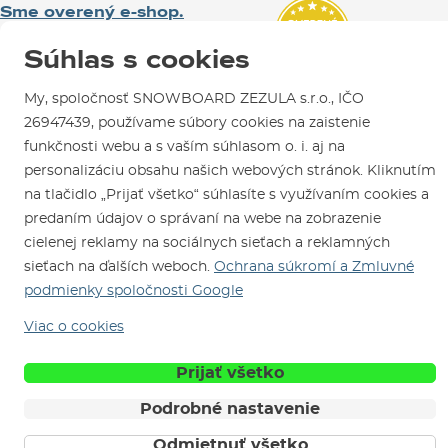
SNOWBOARD ZEZULA Team
Sme overený e-shop.
Návody na použitie a údržbu
Mapa a ako k nám
Ako si vybrať vybavenie
Naši spokojní zákazníci nám udelili
Kontakty
Súhlas s cookies
Parkovanie
Certifikát
Overené zákazníkmi
.
Požičovňa
My, spoločnosť SNOWBOARD ZEZULA s.r.o., IČO
Servis a opravy
26947439, používame súbory cookies na zaistenie
funkčnosti webu a s vaším súhlasom o. i. aj na
personalizáciu obsahu našich webových stránok. Kliknutím
na tlačidlo „Prijať všetko“ súhlasíte s využívaním cookies a
predaním údajov o správaní na webe na zobrazenie
cielenej reklamy na sociálnych sieťach a reklamných
sieťach na ďalších weboch.
Ochrana súkromí a Zmluvné
Sme tu pre Vás od roku 1996
podmienky spoločnosti Google
© 2026 SNOWBOARD ZEZULA s.r.o.
Viac o cookies
Slovensky
Obchodné podmienky
Cookies
Ochrana osobných údajov
Prijať všetko
Podrobné nastavenie
Odmietnuť všetko