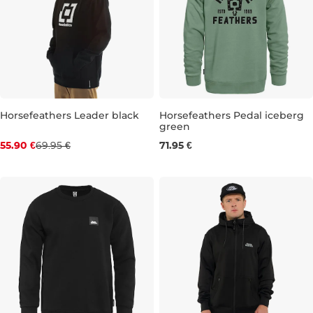
Horsefeathers Leader black
Horsefeathers Pedal iceberg
green
Zľava -20 %
XL
XXL
55.90 €
69.95 €
71.95 €
S
M
L
XL
XXL