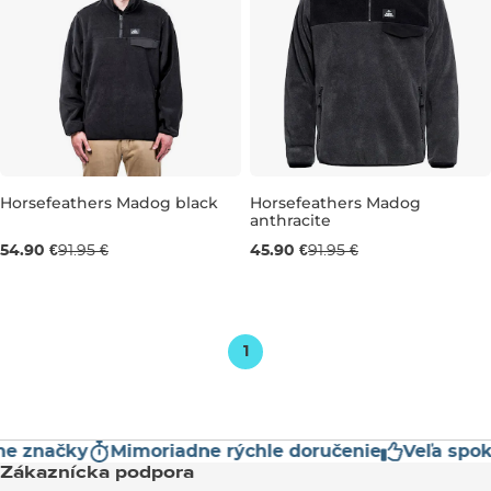
Horsefeathers Madog black
Horsefeathers Madog
anthracite
Výpredaj -40 %
Výpredaj -50 %
54.90 €
91.95 €
45.90 €
91.95 €
S
L
XL
S
1
 značky
Mimoriadne rýchle doručenie
Veľa spokoj
Zákaznícka podpora