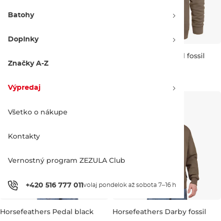
Batohy
Doplnky
Horsefeathers Instinct indigo
Horsefeathers Pedal fossil
Značky A-Z
Zľava -20 %
Zľava -20 %
57.90 €
71.95 €
57.90 €
71.95 €
Výpredaj
S
M
L
XL
XXL
S
M
L
XL
XXL
Všetko o nákupe
Kontakty
Vernostný program ZEZULA Club
+420 516 777 011
volaj pondelok až sobota 7–16 h
Horsefeathers Pedal black
Horsefeathers Darby fossil