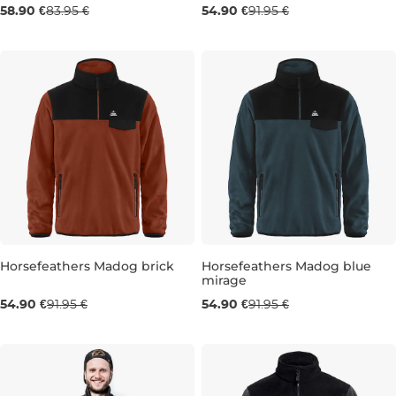
Výpredaj -30 %
Výpredaj -40 %
58.90 €
83.95 €
54.90 €
91.95 €
M
M
L
XL
Horsefeathers Madog brick
Horsefeathers Madog blue
mirage
Výpredaj -40 %
Výpredaj -40 %
54.90 €
91.95 €
54.90 €
91.95 €
M
L
XL
L