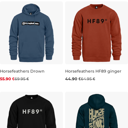
Horsefeathers Drown
Horsefeathers HF89 ginger
Zľava -20 %
Výpredaj -31 %
55.90 €
69.95 €
44.90 €
64.95 €
S
XL