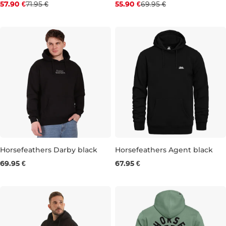
Zľava -20 %
Zľava -20 %
57.90 €
71.95 €
55.90 €
69.95 €
S
M
L
XL
XXL
S
M
L
XL
XXL
Horsefeathers Darby black
Horsefeathers Agent black
69.95 €
67.95 €
S
M
L
XL
XXL
S
M
L
XL
XXL