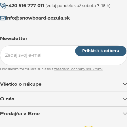
+420 516 777 011
(volaj pondelok až sobota 7–16 h)
info@snowboard-zezula.sk
Newsletter
Prihlásiť k odberu
Odoslaním formulára súhlasíš s
zásadami ochrany soukromí
Všetko o nákupe
Doprava tovaru
O nás
Možnosti platby
Blog
Predajňa v Brne
Výmena a vrátenie tovaru
Test the Best
Reklamácie
Otváracia doba