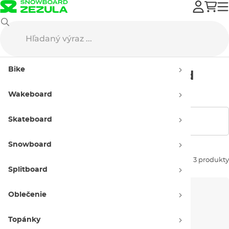
Gravity
Obaly
Pánske
Bike
Pánske obaly na snowboard
Gravity
Wakeboard
Skateboard
Zobraziť filtre
Snowboard
Zoradiť podľa:
3 produkty
Splitboard
Oblečenie
Topánky