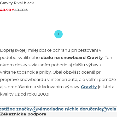
Gravity Rival black
Zľava -17 %
40.90 €
49.00 €
160
165
1
Dopraj svojej milej doske ochranu pri cestovaní v
podobe kvalitného
obalu na snowboard Gravity
. Ten
okrem dosky s viazaním poberie aj ďalšiu výbavu
vrátane topánok a prilby. Obal obzvlášť oceníš pri
preprave snowboardu v interiéri auta, ale veľmi pomôže
aj s prenášaním a skladovaním výbavy.
Gravity
je istota
kvality už od roku 2003!
stížne značky
Mimoriadne rýchle doručenie
Veľa 
Zákaznícka podpora