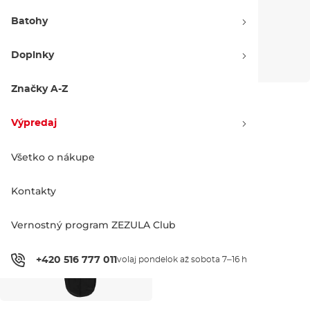
Batohy
Doplnky
Značky A-Z
Gravity Icon black
Gravity Shield black
Zľava -17 %
Zľava -17 %
40.90 €
49.00 €
40.90 €
49.00 €
Výpredaj
150
155
160
165
170
175
150
155
160
165
Všetko o nákupe
Kontakty
Vernostný program ZEZULA Club
+420 516 777 011
volaj pondelok až sobota 7–16 h