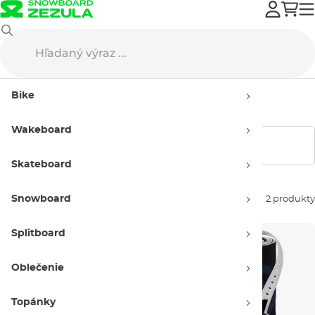
G3
Stúpacie pásy
Bike
Stúpacie pásy G3
Wakeboard
Zobraziť filtre
Skateboard
Snowboard
Zoradiť podľa:
2 produkty
Splitboard
Oblečenie
Topánky