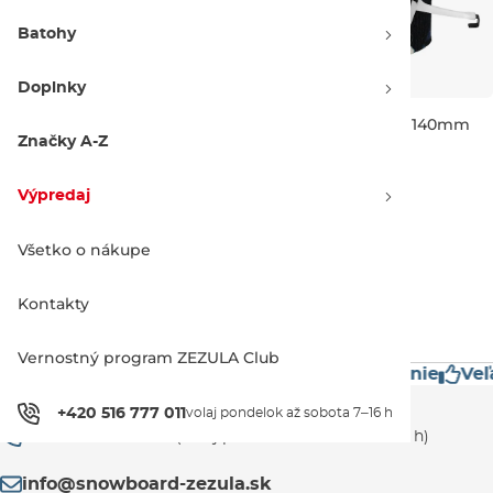
Batohy
Doplnky
G3 Splitboard LT Glide 140
G3 Splitboard+ Grip 140mm
mm
Značky A-Z
Zľava -15 %
Zľava -15 %
177.90 €
209.90 €
174.90 €
205.90 €
Výpredaj
144-162 cm
154-172 cm
144-162 cm
154-172 cm
Všetko o nákupe
1
Kontakty
Vernostný program ZEZULA Club
estížne značky
Mimoriadne rýchle doručenie
Veľ
Zákaznícka podpora
+420 516 777 011
volaj pondelok až sobota 7–16 h
+420 516 777 011
(volaj pondelok až sobota 7–16 h)
info@snowboard-zezula.sk