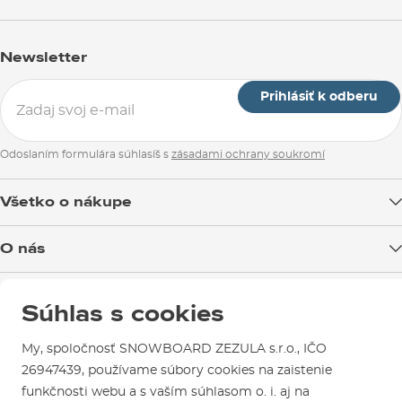
Newsletter
Prihlásiť k odberu
Odoslaním formulára súhlasíš s
zásadami ochrany soukromí
Všetko o nákupe
Doprava tovaru
O nás
Možnosti platby
Blog
Predajňa v Brne
Výmena a vrátenie tovaru
Súhlas s cookies
Test the Best
Reklamácie
Otváracia doba
SNOWBOARD ZEZULA Team
Sme overený e-shop.
My, spoločnosť SNOWBOARD ZEZULA s.r.o., IČO
Návody na použitie a údržbu
Mapa a ako k nám
Ako si vybrať vybavenie
26947439, používame súbory cookies na zaistenie
Naši spokojní zákazníci nám udelili
Kontakty
Parkovanie
funkčnosti webu a s vaším súhlasom o. i. aj na
Certifikát
Overené zákazníkmi
.