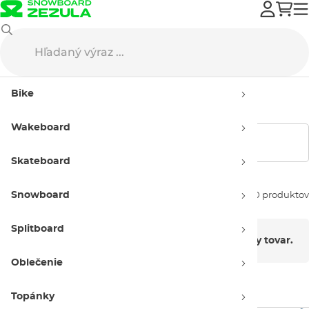
Výpredaj
Snowboard
Freeride vybavenie
Bike
Freeride - výpredaj
Wakeboard
Zobraziť filtre
Skateboard
Snowboard
Zoradiť podľa:
0 produktov
Splitboard
V tejto kategórii nie je momentálne žiadny tovar.
Oblečenie
Topánky