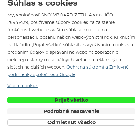
Súhlas s cookies
Test the Best
Reklamácie
Otváracia doba
SNOWBOARD ZEZULA Team
My, spoločnosť SNOWBOARD ZEZULA s.r.o., IČO
Sme overený e-shop.
Návody na použitie a údržbu
Mapa a ako k nám
26947439, používame súbory cookies na zaistenie
Ako si vybrať vybavenie
Naši spokojní zákazníci nám udelili
Kontakty
funkčnosti webu a s vaším súhlasom o. i. aj na
Parkovanie
Certifikát
Overené zákazníkmi
.
personalizáciu obsahu našich webových stránok. Kliknutím
Požičovňa
na tlačidlo „Prijať všetko“ súhlasíte s využívaním cookies a
Servis a opravy
predaním údajov o správaní na webe na zobrazenie
cielenej reklamy na sociálnych sieťach a reklamných
sieťach na ďalších weboch.
Ochrana súkromí a Zmluvné
podmienky spoločnosti Google
Viac o cookies
Sme tu pre Vás od roku 1996
Prijať všetko
Podrobné nastavenie
© 2026 SNOWBOARD ZEZULA s.r.o.
Slovensky
Odmietnuť všetko
Obchodné podmienky
Cookies
Ochrana osobných údajov