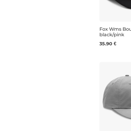
šedá
trucker
limetková
olivová
Fox Wms Bou
black/pink
35.90 €