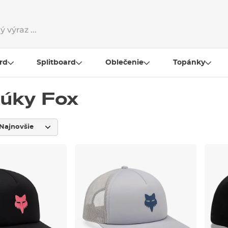
rd
Splitboard
Oblečenie
Topánky
búky Fox