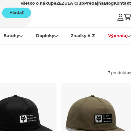
Všetko o nákupe
ZEZULA Club
Predajňa
Blog
Kontakt
Hladať
Batohy
Doplnky
Značky A-Z
Výpredaj
7 produktov