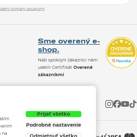
adami ochrany soukromí
Sme overený e-
shop.
Naši spokojní zákazníci nám
udelili Certifikát
Overené
zákazníkmi
.
Prijať všetko
vaším
Podrobné nastavenie
ívaním
h na
Odmietnuť všetko