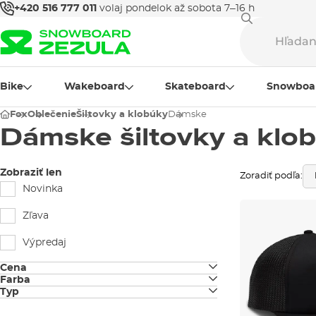
+420 516 777 011
volaj pondelok až sobota 7–16 h
Bike
Wakeboard
Skateboard
Snowboa
Fox
Oblečenie
Šiltovky a klobúky
Dámske
Dámske šiltovky a klo
Zobraziť len
Zoradiť podľa:
Novinka
Zľava
Výpredaj
Cena
Farba
Typ
čierna
snapback/zapínacie