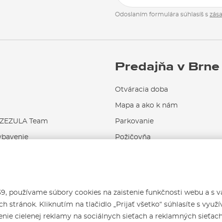
Odoslaním formulára súhlasíš s
zás
Predajňa v Brne
Otváracia doba
Mapa a ako k nám
EZULA Team
Parkovanie
ybavenie
Požičovňa
Servis a opravy
 používame súbory cookies na zaistenie funkčnosti webu a s 
h stránok. Kliknutím na tlačidlo „Prijať všetko“ súhlasíte s využ
nie cielenej reklamy na sociálnych sieťach a reklamných sieťac