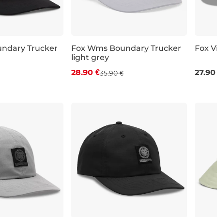
Zľava -20 %
Výp
ndary Trucker
Fox Wms Boundary Trucker
Fox V
light grey
28.90 €
27.90
35.90 €