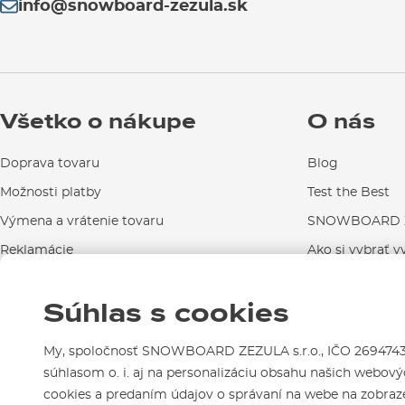
info@snowboard-zezula.sk
Všetko o nákupe
O nás
Doprava tovaru
Blog
Možnosti platby
Test the Best
Výmena a vrátenie tovaru
SNOWBOARD Z
Reklamácie
Ako si vybrať v
Návody na použitie a údržbu
Súhlas s cookies
Kontakty
My, spoločnosť SNOWBOARD ZEZULA s.r.o., IČO 26947439,
súhlasom o. i. aj na personalizáciu obsahu našich webovýc
cookies a predaním údajov o správaní na webe na zobraze