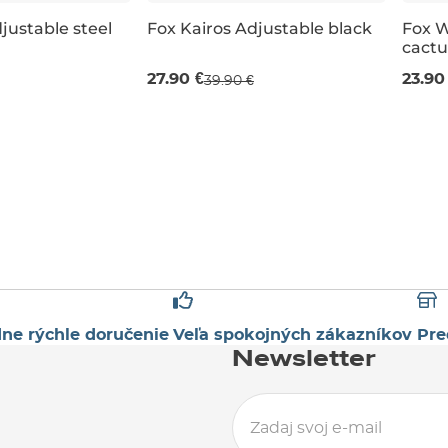
 %
Výpredaj -30 %
Vý
justable steel
Fox Kairos Adjustable black
Fox 
cactu
27.90 €
23.90
39.90 €
ne rýchle doručenie
Veľa spokojných zákazníkov
Pre
Newsletter