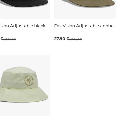
redaj -30 %
Výpredaj -30 %
ision Adjustable black
Fox Vision Adjustable adobe
 €
27.90 €
39.90 €
39.90 €