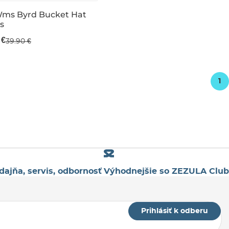
predaj -40 %
Wms Byrd Bucket Hat
s
 €
39.90 €
1
dajňa, servis, odbornosť
Výhodnejšie so ZEZULA Club
Prihlásiť k odberu