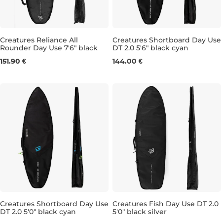
Creatures Reliance All
Creatures Shortboard Day Use
Rounder Day Use 7'6" black
DT 2.0 5'6" black cyan
7'6"
5'6"
151.90 €
144.00 €
Creatures Shortboard Day Use
Creatures Fish Day Use DT 2.0
DT 2.0 5'0" black cyan
5'0" black silver