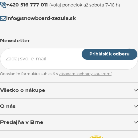
+420 516 777 011
(volaj pondelok až sobota 7–16 h)
info@snowboard-zezula.sk
Newsletter
Prihlásiť k odberu
Odoslaním formulára súhlasíš s
zásadami ochrany soukromí
Všetko o nákupe
Doprava tovaru
O nás
Možnosti platby
Blog
Predajňa v Brne
Výmena a vrátenie tovaru
Test the Best
Reklamácie
Otváracia doba
SNOWBOARD ZEZULA Team