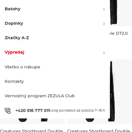
Batohy
Doplnky
Creatures Fish Triple DT2.0
Creatures Fish Double DT2.0
6'3" black silver
6'3" black silver
Značky A-Z
6'3"
6'3"
310.00 €
250.00 €
Výpredaj
Všetko o nákupe
Kontakty
Vernostný program ZEZULA Club
+420 516 777 011
volaj pondelok až sobota 7–16 h
Creatures Shortboard Double
Creatures Shortboard Double