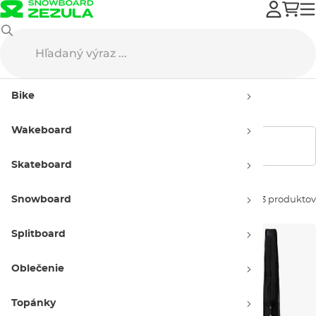
Creatures
Obaly na surfy
Bike
Obaly na surfy Creatures
Wakeboard
Zobraziť filtre
Skateboard
Snowboard
Zoradiť podľa:
23 produktov
Splitboard
Oblečenie
Topánky