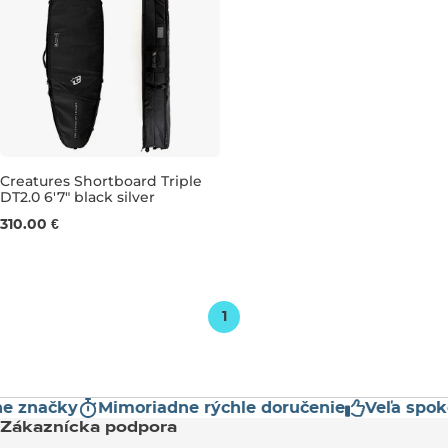
Creatures Shortboard Triple
DT2.0 6'7" black silver
6'7"
310.00 €
1
 značky
Mimoriadne rýchle doručenie
Veľa spokoj
Zákaznícka podpora