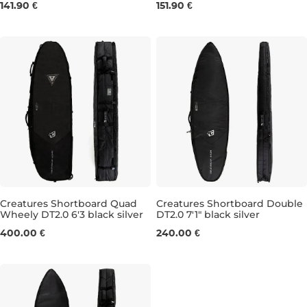
5'0"
5'0"
141.90 €
151.90 €
Creatures Shortboard Quad
Creatures Shortboard Double
Wheely DT2.0 6'3 black silver
DT2.0 7'1" black silver
6'3"
7'1"
400.00 €
240.00 €