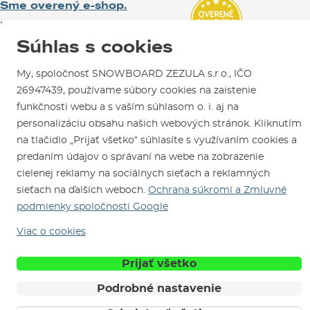
Sme overený e-shop.
Návody na použitie a údržbu
Mapa a ako k nám
Ako si vybrať vybavenie
Naši spokojní zákazníci nám udelili
Kontakty
Parkovanie
Certifikát
Overené zákazníkmi
.
Súhlas s cookies
Požičovňa
My, spoločnosť SNOWBOARD ZEZULA s.r.o., IČO
Servis a opravy
26947439, používame súbory cookies na zaistenie
funkčnosti webu a s vaším súhlasom o. i. aj na
personalizáciu obsahu našich webových stránok. Kliknutím
na tlačidlo „Prijať všetko“ súhlasíte s využívaním cookies a
predaním údajov o správaní na webe na zobrazenie
cielenej reklamy na sociálnych sieťach a reklamných
Sme tu pre Vás od roku 1996
sieťach na ďalších weboch.
Ochrana súkromí a Zmluvné
podmienky spoločnosti Google
© 2026 SNOWBOARD ZEZULA s.r.o.
Slovensky
Viac o cookies
Obchodné podmienky
Cookies
Ochrana osobných údajov
Prijať všetko
Podrobné nastavenie