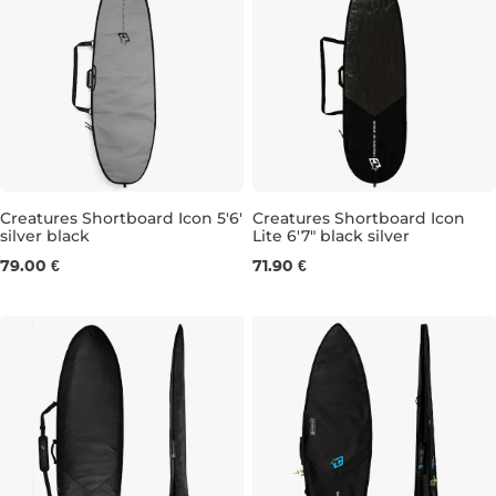
Creatures Shortboard Icon 5'6'
Creatures Shortboard Icon
silver black
Lite 6'7" black silver
5'6
6'7"
79.00 €
71.90 €