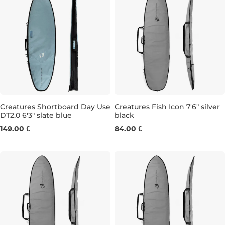
Creatures Shortboard Day Use
Creatures Fish Icon 7'6" silver
DT2.0 6'3" slate blue
black
6'3"
7'6"
149.00 €
84.00 €