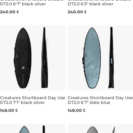
DT2.0 6'7" black silver
DT2.0 6'3" black silver
6'7"
6'3"
240.00 €
240.00 €
Creatures Shortboard Day Use
Creatures Shortboard Day Use
DT2.0 7'1" black silver
DT2.0 6'7" slate blue
7'1"
6'7"
149.00 €
149.00 €