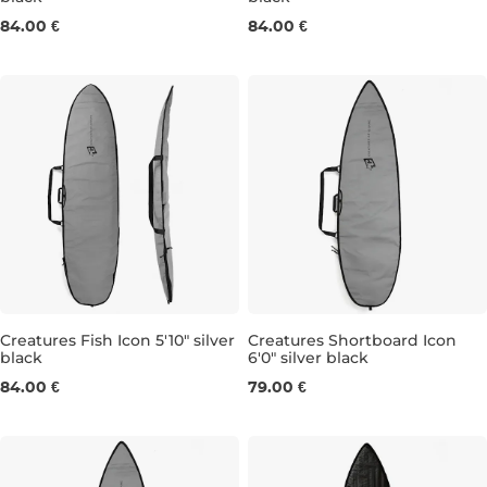
6'3"
6'0''
84.00 €
84.00 €
Creatures Fish Icon 5'10" silver
Creatures Shortboard Icon
black
6'0" silver black
5'10"
6'0
84.00 €
79.00 €