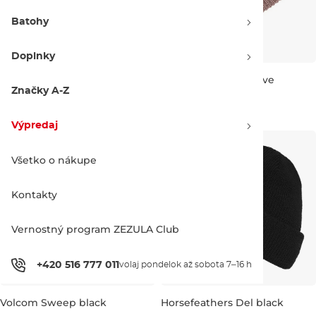
Batohy
Doplnky
Výpredaj -30 %
Výpredaj -29 %
DC Label deep teal
Volcom Sweep mauve
Značky A-Z
20.90 €
30.00 €
19.90 €
27.90 €
Výpredaj
Všetko o nákupe
Kontakty
Vernostný program ZEZULA Club
+420 516 777 011
volaj pondelok až sobota 7–16 h
Výpredaj -29 %
Zľava -24 %
Volcom Sweep black
Horsefeathers Del black