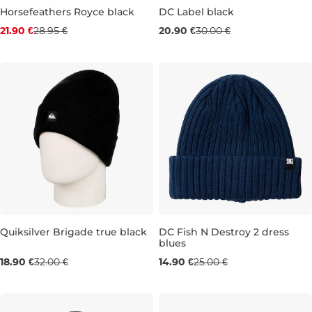
Zľava -24 %
Výpredaj -30 %
Horsefeathers Royce black
DC Label black
21.90 €
28.95 €
20.90 €
30.00 €
Výpredaj -41 %
Výpredaj -40 %
Quiksilver Brigade true black
DC Fish N Destroy 2 dress
blues
18.90 €
32.00 €
14.90 €
25.00 €