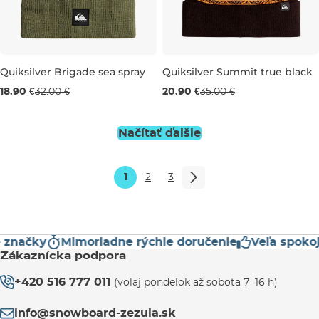
Výpredaj -41 %
Výpredaj -40 %
Quiksilver Brigade sea spray
Quiksilver Summit true black
18.90 €
32.00 €
20.90 €
35.00 €
Načítať ďalšie
1
2
3
načky
Mimoriadne rýchle doručenie
Veľa spokojný
Zákaznícka podpora
+420 516 777 011
(volaj pondelok až sobota 7–16 h)
info@snowboard-zezula.sk