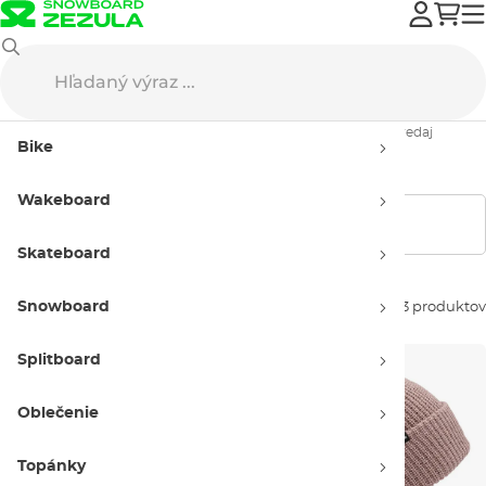
Výpredaj
Snowboard oblečenie
Čiapky
Pánske čiapky - výpredaj
Bike
Pánske čiapky - výpredaj
Wakeboard
Zobraziť filtre
Skateboard
Snowboard
Zoradiť podľa:
53 produktov
Splitboard
Oblečenie
Topánky