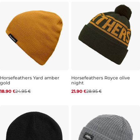
Zľava -24 %
Zľava -24 %
Horsefeathers Yard amber
Horsefeathers Royce olive
gold
night
18.90 €
24.95 €
21.90 €
28.95 €