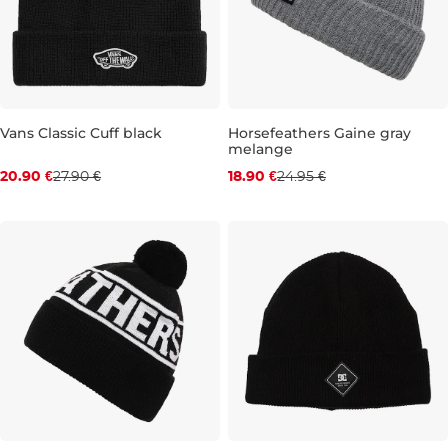
Zľava -25 %
Zľava -24 %
Vans Classic Cuff black
Horsefeathers Gaine gray
melange
20.90 €
27.90 €
18.90 €
24.95 €