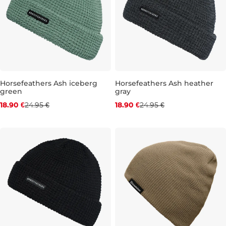
Zľava -24 %
Zľava -24 %
Horsefeathers Ash iceberg
Horsefeathers Ash heather
green
gray
18.90 €
24.95 €
18.90 €
24.95 €