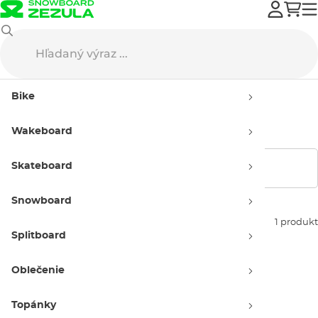
Burton
Batohy
Snowboard batohy
Detské
Bike
Detské snowboard batohy
Burton
Wakeboard
Skateboard
Zobraziť filtre
Snowboard
Zoradiť podľa:
1 produkt
Splitboard
Oblečenie
Topánky