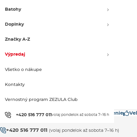
Batohy
Doplnky
Značky A-Z
Burton Kids Day Hiker 12L
fiesta red
Zľava -15 %
Výpredaj
67.90 €
80.00 €
12L
Všetko o nákupe
Kontakty
1
Vernostný program ZEZULA Club
restížne značky
Mimoriadne rýchle doručenie
Veľ
+420 516 777 011
volaj pondelok až sobota 7–16 h
Zákaznícka podpora
+420 516 777 011
(volaj pondelok až sobota 7–16 h)