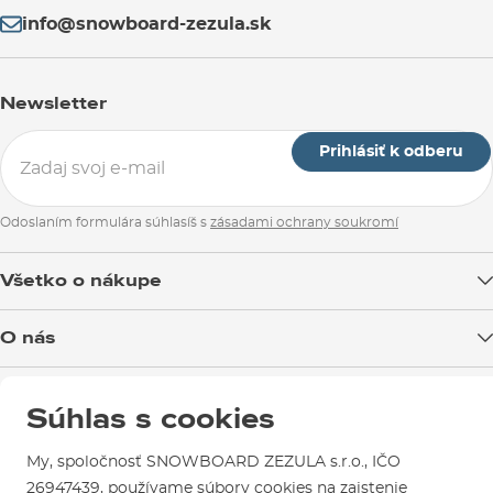
info@snowboard-zezula.sk
Newsletter
Prihlásiť k odberu
Odoslaním formulára súhlasíš s
zásadami ochrany soukromí
Všetko o nákupe
Doprava tovaru
O nás
Možnosti platby
Blog
Predajňa v Brne
Výmena a vrátenie tovaru
Súhlas s cookies
Test the Best
Reklamácie
Otváracia doba
SNOWBOARD ZEZULA Team
Sme overený e-shop.
My, spoločnosť SNOWBOARD ZEZULA s.r.o., IČO
Návody na použitie a údržbu
Mapa a ako k nám
Ako si vybrať vybavenie
26947439, používame súbory cookies na zaistenie
Naši spokojní zákazníci nám udelili