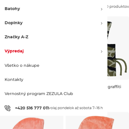
Zoradiť podľa:
10 produktov
Batohy
Doplnky
Značky A-Z
Výpredaj
Všetko o nákupe
Kontakty
Burton Lynx Hood true black
Burton Burke Hood graffiti
camo
Vernostný program ZEZULA Club
Zľava -16 %
1SZ
40.00 €
31.90 €
38.00 €
HS
1SZ
+420 516 777 011
volaj pondelok až sobota 7–16 h