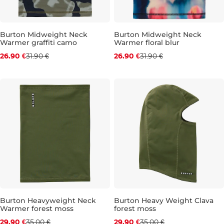
Zľava -16 %
Zľava -16 %
Burton Midweight Neck
Burton Midweight Neck
Warmer graffiti camo
Warmer floral blur
26.90 €
31.90 €
26.90 €
31.90 €
Zľava -15 %
Burton Heavyweight Neck
Burton Heavy Weight Clava
Warmer forest moss
forest moss
Zľava -15 %
29.90 €
35.00 €
29.90 €
35.00 €