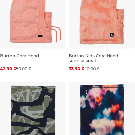
Burton Cora Hood
Burton Kids Cora Hood
sunrise coral
Zľava -14 %
Zľava -15 %
42.90 €
50.00 €
33.90 €
40.00 €
1SZ
HS
1SZ