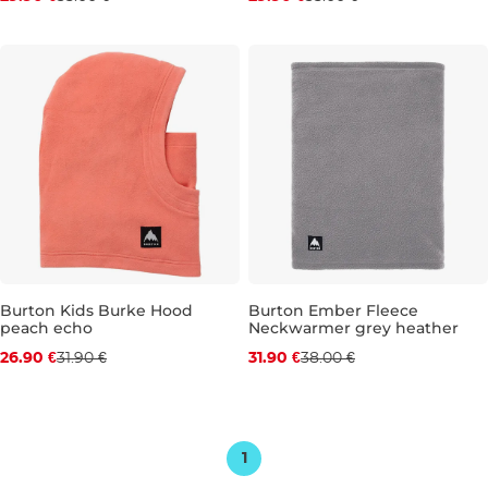
S/M
Zľava -16 %
Burton Kids Burke Hood
Burton Ember Fleece
peach echo
Neckwarmer grey heather
Zľava -16 %
26.90 €
31.90 €
31.90 €
38.00 €
HS
1SZ
1