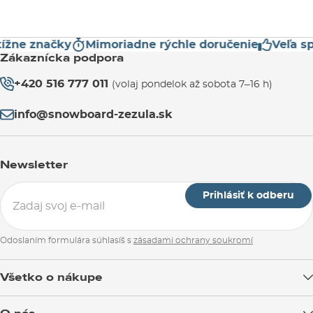
žne značky
Mimoriadne rýchle doručenie
Veľa spo
Zákaznícka podpora
+420 516 777 011
(volaj pondelok až sobota 7–16 h)
info@snowboard-zezula.sk
Newsletter
Prihlásiť k odberu
Odoslaním formulára súhlasíš s
zásadami ochrany soukromí
Všetko o nákupe
Doprava tovaru