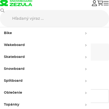
Burton
Snowboard oblečenie
Nákrčníky a kukly
Bike
Nákrčníky a kukly Burton
Wakeboard
Pánske
Dámske
Skateboard
Snowboard
Detské
Splitboard
Oblečenie
Zobraziť filtre
Topánky