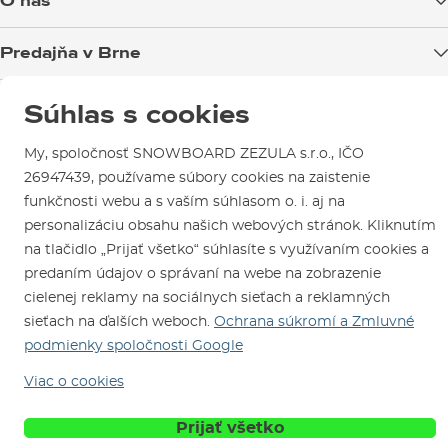
O nás
Možnosti platby
Blog
Predajňa v Brne
Výmena a vrátenie tovaru
Test the Best
Reklamácie
Otváracia doba
SNOWBOARD ZEZULA Team
Súhlas s cookies
Sme overený e-shop.
Návody na použitie a údržbu
Mapa a ako k nám
Ako si vybrať vybavenie
Naši spokojní zákazníci nám udelili
Kontakty
My, spoločnosť SNOWBOARD ZEZULA s.r.o., IČO
Parkovanie
Certifikát
Overené zákazníkmi
.
26947439, používame súbory cookies na zaistenie
Požičovňa
funkčnosti webu a s vaším súhlasom o. i. aj na
Servis a opravy
personalizáciu obsahu našich webových stránok. Kliknutím
na tlačidlo „Prijať všetko“ súhlasíte s využívaním cookies a
predaním údajov o správaní na webe na zobrazenie
cielenej reklamy na sociálnych sieťach a reklamných
sieťach na ďalších weboch.
Ochrana súkromí a Zmluvné
podmienky spoločnosti Google
Sme tu pre Vás od roku 1996
Viac o cookies
© 2026 SNOWBOARD ZEZULA s.r.o.
Prijať všetko
Slovensky