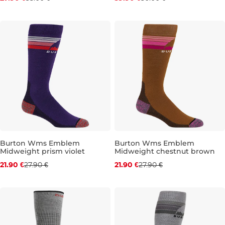
S/M
S/M
Burton Wms Emblem
Burton Wms Emblem
Midweight prism violet
Midweight chestnut brown
Zľava -22 %
Zľava -22 %
21.90 €
27.90 €
21.90 €
27.90 €
S/M
S/M