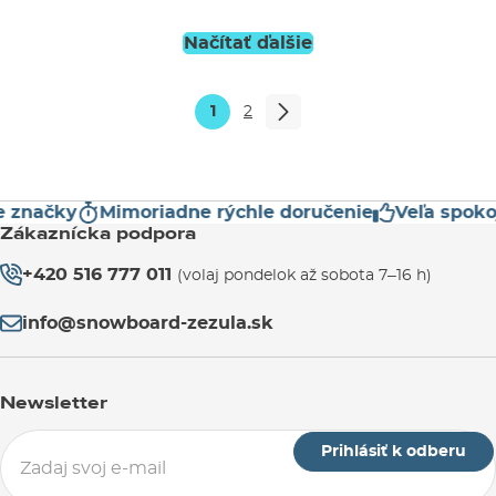
Načítať ďalšie
1
2
značky
Mimoriadne rýchle doručenie
Veľa spokojn
Zákaznícka podpora
+420 516 777 011
(volaj pondelok až sobota 7–16 h)
info@snowboard-zezula.sk
Newsletter
Prihlásiť k odberu