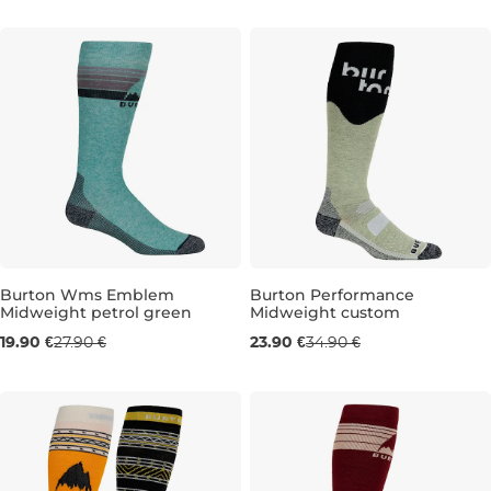
S/M
XS/S
S/M
M/L
Burton Wms Emblem
Burton Performance
Midweight petrol green
Midweight custom
Výpredaj -29 %
Výpredaj -32 %
19.90 €
27.90 €
23.90 €
34.90 €
S/M
S