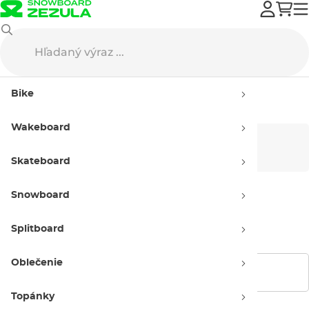
Burton
Snowboard oblečenie
Podkolienky
Bike
Podkolienky Burton
Wakeboard
Pánske
Dámske
Skateboard
Snowboard
Detské
Splitboard
Oblečenie
Zobraziť filtre
Topánky