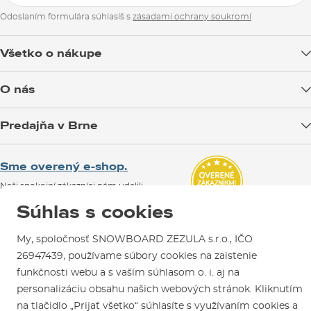
Odoslaním formulára súhlasíš s
zásadami ochrany soukromí
Všetko o nákupe
Doprava tovaru
O nás
Možnosti platby
Blog
Predajňa v Brne
Výmena a vrátenie tovaru
Test the Best
Reklamácie
Otváracia doba
SNOWBOARD ZEZULA Team
Sme overený e-shop.
Návody na použitie a údržbu
Mapa a ako k nám
Ako si vybrať vybavenie
Naši spokojní zákazníci nám udelili
Kontakty
Parkovanie
Certifikát
Overené zákazníkmi
.
Súhlas s cookies
Požičovňa
My, spoločnosť SNOWBOARD ZEZULA s.r.o., IČO
Servis a opravy
26947439, používame súbory cookies na zaistenie
funkčnosti webu a s vaším súhlasom o. i. aj na
personalizáciu obsahu našich webových stránok. Kliknutím
na tlačidlo „Prijať všetko“ súhlasíte s využívaním cookies a