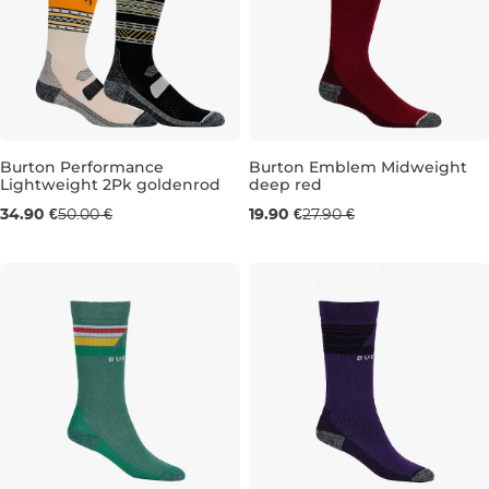
Burton Performance
Burton Emblem Midweight
Lightweight 2Pk goldenrod
deep red
Výpredaj -30 %
Výpredaj -29 %
34.90 €
50.00 €
19.90 €
27.90 €
S
S