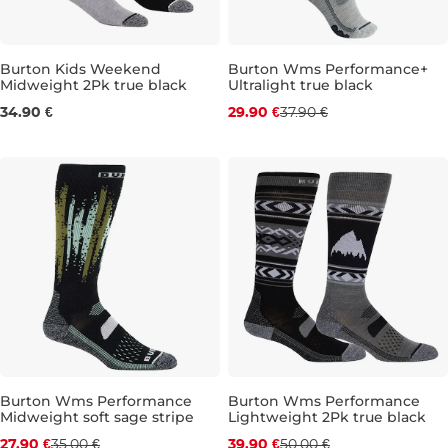
Burton Kids Weekend
Burton Wms Performance+
Midweight 2Pk true black
Ultralight true black
Zľava -21 %
S/M
M/L
34.90 €
29.90 €
37.90 €
S/M
Burton Wms Performance
Burton Wms Performance
Midweight soft sage stripe
Lightweight 2Pk true black
Zľava -20 %
Zľava -20 %
27.90 €
35.00 €
39.90 €
50.00 €