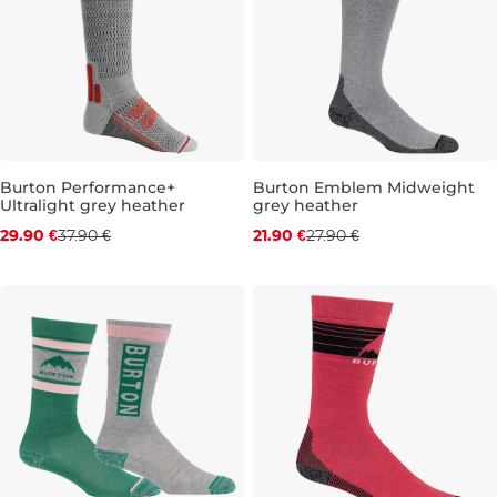
Burton Performance+
Burton Emblem Midweight
Ultralight grey heather
grey heather
Zľava -21 %
Zľava -22 %
29.90 €
37.90 €
21.90 €
27.90 €
S
S