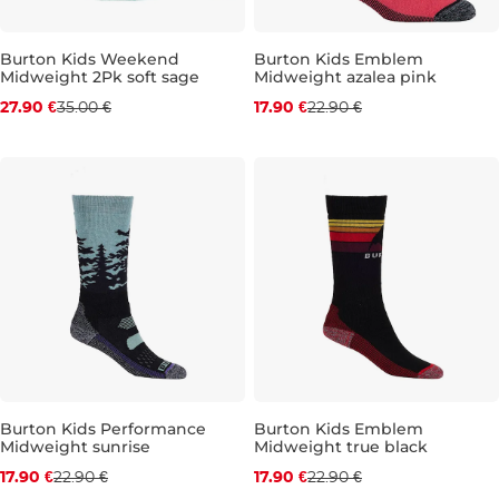
Burton Kids Weekend
Burton Kids Emblem
Midweight 2Pk soft sage
Midweight azalea pink
Zľava -20 %
Zľava -22 %
27.90 €
35.00 €
17.90 €
22.90 €
S/M
M/L
XS/S
M/L
Burton Kids Performance
Burton Kids Emblem
Midweight sunrise
Midweight true black
Zľava -22 %
Zľava -22 %
17.90 €
22.90 €
17.90 €
22.90 €