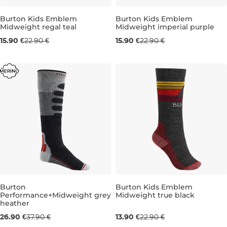
Burton Kids Emblem
Burton Kids Emblem
Midweight regal teal
Midweight imperial purple
Výpredaj -31 %
Výpredaj -31 %
15.90 €
22.90 €
15.90 €
22.90 €
S/M
M/L
S/M
M/L
Burton
Burton Kids Emblem
Performance+Midweight grey
Midweight true black
Výpredaj -29 %
Výpredaj -39 %
heather
26.90 €
37.90 €
13.90 €
22.90 €
S
S/M