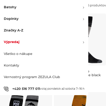
Zoradiť podľa:
25 produktov
Batohy
Doplnky
Značky A-Z
Výpredaj
Všetko o nákupe
Kontakty
Burton Wms Performance
Burton Performance
Midweight sunrise
Lightweight 2Pk true black
Vernostný program ZEZULA Club
S/M
S
35.00 €
50.00 €
+420 516 777 011
volaj pondelok až sobota 7–16 h