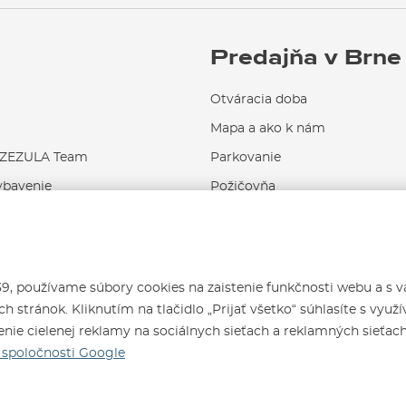
Predajňa v Brne
Otváracia doba
Mapa a ako k nám
EZULA Team
Parkovanie
ybavenie
Požičovňa
Servis a opravy
 používame súbory cookies na zaistenie funkčnosti webu a s 
h stránok. Kliknutím na tlačidlo „Prijať všetko“ súhlasíte s využ
nie cielenej reklamy na sociálnych sieťach a reklamných sieťac
6
spoločnosti Google