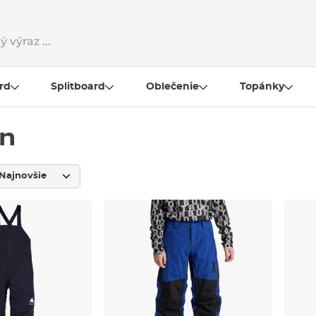
rd
Splitboard
Oblečenie
Topánky
on