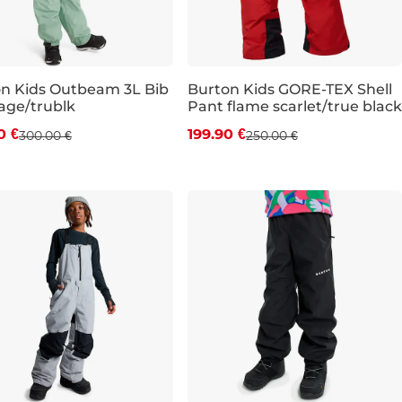
n Kids Outbeam 3L Bib
Burton Kids GORE-TEX Shell
sage/trublk
Pant flame scarlet/true black
va -20 %
Zľava -20 %
0 €
199.90 €
300.00 €
250.00 €
JR M
JR L
JR XL
JR M
JR L
JR XL