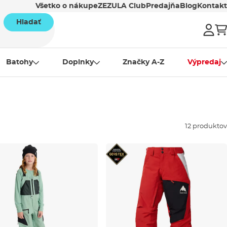
Všetko o nákupe
ZEZULA Club
Predajňa
Blog
Kontakt
Hladať
Batohy
Doplnky
Značky A-Z
Výpredaj
12 produktov