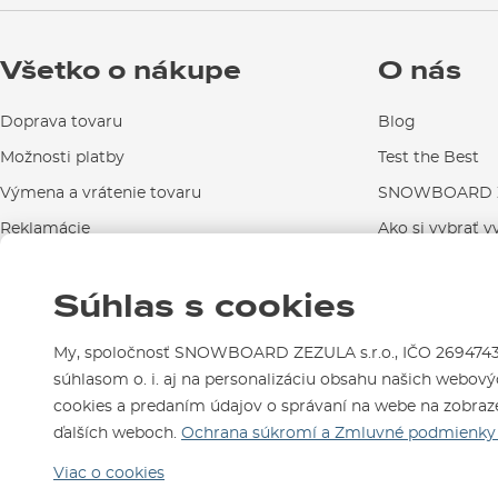
Všetko o nákupe
O nás
Doprava tovaru
Blog
Možnosti platby
Test the Best
Výmena a vrátenie tovaru
SNOWBOARD Z
Reklamácie
Ako si vybrať v
Návody na použitie a údržbu
Súhlas s cookies
Kontakty
My, spoločnosť SNOWBOARD ZEZULA s.r.o., IČO 26947439,
súhlasom o. i. aj na personalizáciu obsahu našich webovýc
cookies a predaním údajov o správaní na webe na zobraze
Sme tu pre Vás od roku 199
ďalších weboch.
Ochrana súkromí a Zmluvné podmienky 
Viac o cookies