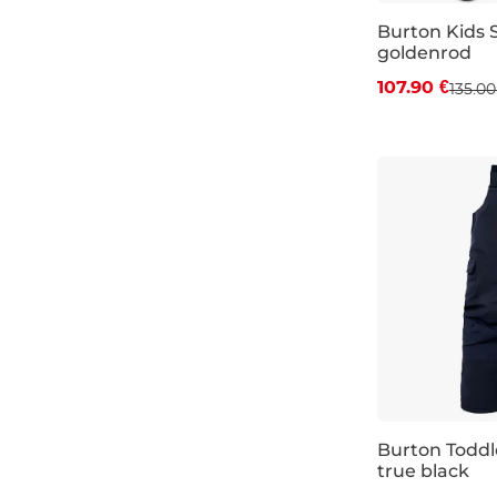
Burton Kids 
goldenrod
Zľava -20 %
107.90 €
135.00
JR L
Burton Toddl
true black
Výpredaj -30