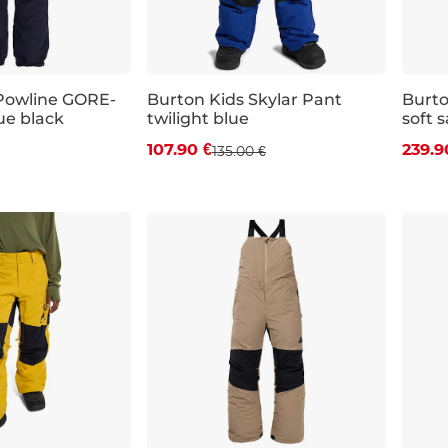
Powline GORE-
Burton Kids Skylar Pant
Burto
ue black
twilight blue
soft 
Zľava -20 %
Zľa
107.90 €
239.9
135.00 €
JR S
JR M
JR L
JR XL
JR S