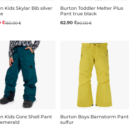
n Kids Skylar Bib silver
Burton Toddler Melter Plus
ce
Pant true black
va -20 %
Výpredaj -30 %
0 €
62.90 €
160.00 €
90.00 €
JR XL
2 ROKY
4 ROKY
n Kids Gore Shell Pant
Burton Boys Barnstorm Pant
 emerald
sulfur
redaj -30 %
Výpredaj -40 %