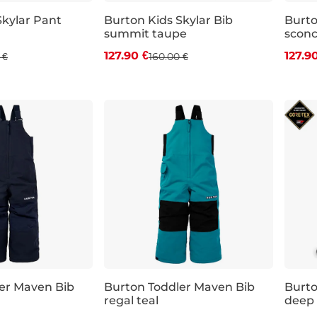
Skylar Pant
Burton Kids Skylar Bib
Burto
summit taupe
scon
Zľava -20 %
Zľa
127.90 €
127.9
 €
160.00 €
JR S
JR M
JR L
er Maven Bib
Burton Toddler Maven Bib
Burto
regal teal
deep
 %
Výpredaj -30 %
Výp