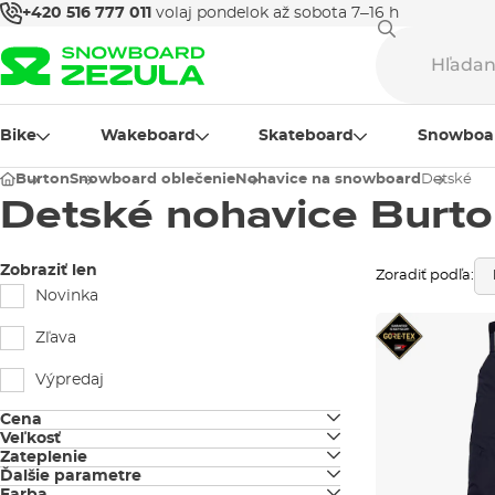
+420 516 777 011
volaj pondelok až sobota 7–16 h
Bike
Wakeboard
Skateboard
Snowboa
Burton
Snowboard oblečenie
Nohavice na snowboard
Detské
Detské nohavice Burt
Zobraziť len
Zoradiť podľa:
Novinka
Zľava
Výpredaj
Cena
Veľkosť
Zateplenie
JUNIOR S
Ďalšie parametre
nezateplené