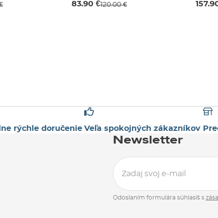
83.90 €
157.9
€
120.00 €
2 ROKY
JR S
ne rýchle doručenie
Veľa spokojných zákazníkov
Pre
Newsletter
Odoslaním formulára súhlasíš s
zás