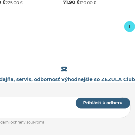
0 €
71.90 €
225.00 €
120.00 €
JR S
JR M
1
dajňa, servis, odbornosť
Výhodnejšie so ZEZULA Club
Prihlásiť k odberu
adami ochrany soukromí