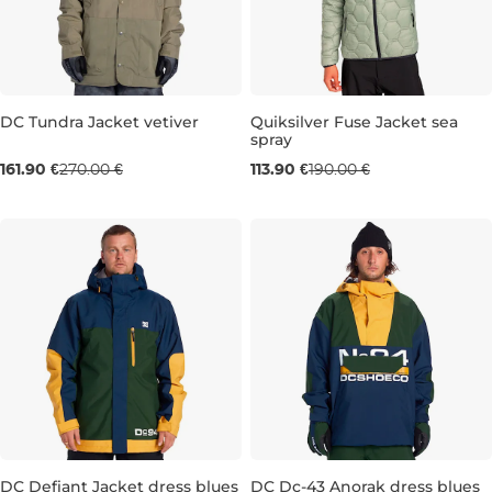
DC Tundra Jacket vetiver
Quiksilver Fuse Jacket sea
spray
Výpredaj -40 %
Výpredaj -40 %
161.90 €
270.00 €
113.90 €
190.00 €
M
L
XL
M
XL
DC Defiant Jacket dress blues
DC Dc-43 Anorak dress blues