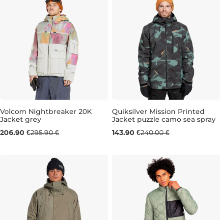
Volcom Nightbreaker 20K
Quiksilver Mission Printed
Jacket grey
Jacket puzzle camo sea spray
Výpredaj -30 %
Výpredaj -40 %
206.90 €
295.90 €
143.90 €
240.00 €
L
L