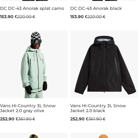
DC DC-43 Anorak splat camo
DC DC-43 Anorak black
Výpredaj -30 %
Výpredaj -30 %
153.90 €
220.00 €
153.90 €
220.00 €
L
XL
S
M
L
XL
XXL
Vans Hi-Country 3L Snow
Vans Hi-Country 3L Snow
Jacket 2.0 gray olive
Jacket 2.0 black
Výpredaj -30 %
Výpredaj -30 %
252.90 €
361.90 €
252.90 €
361.90 €
M
L
XL
M
L
XL
XXL