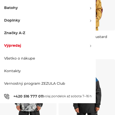
Batohy
Doplnky
Značky A-Z
DC Defiant Jacket oatmeal
DC DC-43 Anorak mustard
gold
Výpredaj -30 %
Výpredaj -30 %
Výpredaj
153.90 €
220.00 €
153.90 €
220.00 €
M
L
S
M
L
XL
XXL
Všetko o nákupe
Kontakty
Vernostný program ZEZULA Club
+420 516 777 011
volaj pondelok až sobota 7–16 h