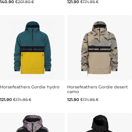
140.90 €
201.90 €
121.90 €
174.95 €
XL
S
M
L
Horsefeathers Gordie hydro
Horsefeathers Gordie desert
camo
Výpredaj -30 %
Výpredaj -30 %
121.90 €
174.95 €
121.90 €
174.95 €
S
L
XL