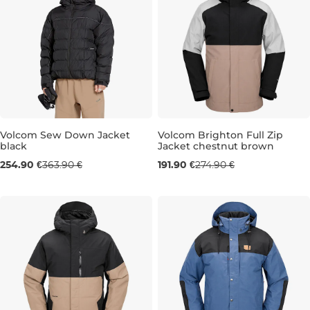
Volcom Sew Down Jacket
Volcom Brighton Full Zip
black
Jacket chestnut brown
Výpredaj -30 %
Výpredaj -30 %
254.90 €
363.90 €
191.90 €
274.90 €
M
L
XL
M
L
XL