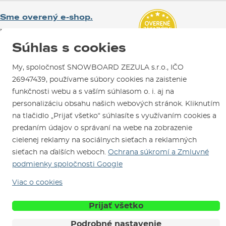
Reklamácie
Otváracia doba
SNOWBOARD ZEZULA Team
Sme overený e-shop.
Návody na použitie a údržbu
Mapa a ako k nám
Ako si vybrať vybavenie
Naši spokojní zákazníci nám udelili
Kontakty
Parkovanie
Certifikát
Overené zákazníkmi
.
Súhlas s cookies
Požičovňa
My, spoločnosť SNOWBOARD ZEZULA s.r.o., IČO
Servis a opravy
26947439, používame súbory cookies na zaistenie
funkčnosti webu a s vaším súhlasom o. i. aj na
personalizáciu obsahu našich webových stránok. Kliknutím
na tlačidlo „Prijať všetko“ súhlasíte s využívaním cookies a
predaním údajov o správaní na webe na zobrazenie
cielenej reklamy na sociálnych sieťach a reklamných
Sme tu pre Vás od roku 1996
sieťach na ďalších weboch.
Ochrana súkromí a Zmluvné
podmienky spoločnosti Google
© 2026 SNOWBOARD ZEZULA s.r.o.
Slovensky
Viac o cookies
Obchodné podmienky
Cookies
Ochrana osobných údajov
Prijať všetko
Podrobné nastavenie