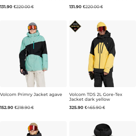
Výpredaj -40 %
Výpredaj -40 %
131.90 €
220.00 €
131.90 €
220.00 €
S
M
M
L
XL
Volcom Primry Jacket agave
Volcom TDS 2L Gore-Tex
Jacket dark yellow
Výpredaj -30 %
Výpredaj -30 %
152.90 €
218.90 €
325.90 €
465.90 €
L
XL
L