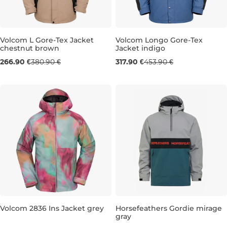
Volcom L Gore-Tex Jacket
Volcom Longo Gore-Tex
chestnut brown
Jacket indigo
Výpredaj -30 %
Výpredaj -30 %
266.90 €
380.90 €
317.90 €
453.90 €
M
L
XL
L
XL
Volcom 2836 Ins Jacket grey
Horsefeathers Gordie mirage
gray
Výpredaj -30 %
Výpredaj -30 %