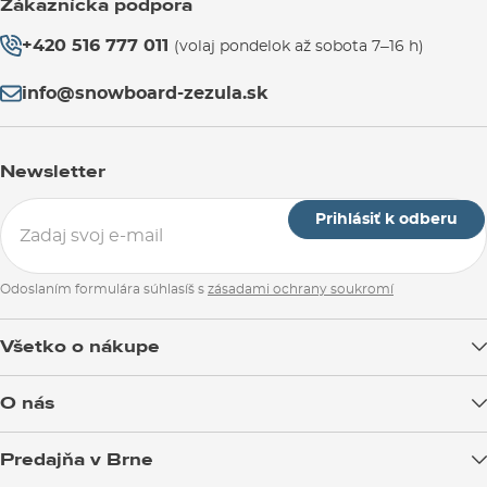
Zákaznícka podpora
+420 516 777 011
(volaj pondelok až sobota 7–16 h)
info@snowboard-zezula.sk
Newsletter
Prihlásiť k odberu
Odoslaním formulára súhlasíš s
zásadami ochrany soukromí
Všetko o nákupe
Doprava tovaru
O nás
Možnosti platby
Blog
Predajňa v Brne
Výmena a vrátenie tovaru
Test the Best