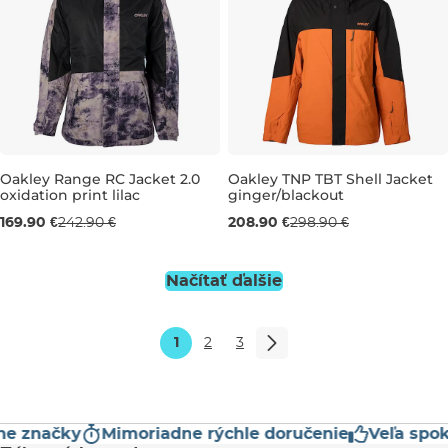
Oakley Range RC Jacket 2.0
Oakley TNP TBT Shell Jacket
oxidation print lilac
ginger/blackout
Výpredaj -30 %
Výpredaj -30 %
169.90 €
242.90 €
208.90 €
298.90 €
L
XL
M
L
XL
Načítať ďalšie
1
2
3
značky
Mimoriadne rýchle doručenie
Veľa spokoj