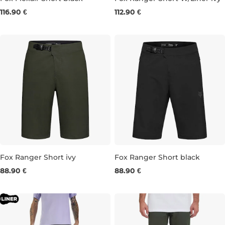
116.90 €
112.90 €
34
36
30
32
34
36
Fox Ranger Short ivy
Fox Ranger Short black
88.90 €
88.90 €
30
32
34
36
28
30
32
34