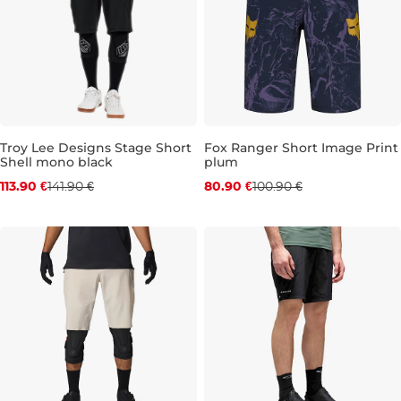
Troy Lee Designs Stage Short
Fox Ranger Short Image Print
Shell mono black
plum
Zľava -20 %
Zľava -20 %
113.90 €
141.90 €
80.90 €
100.90 €
30
32
34
36
28
30
32
34