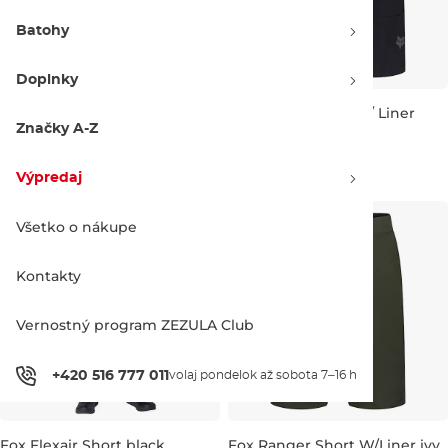
Batohy
Doplnky
Fox Defend Short black
Fox Flexair Short W/ Liner
black
Značky A-Z
32
34
38
34
36
129.90 €
153.90 €
Výpredaj
Všetko o nákupe
Kontakty
Vernostný program ZEZULA Club
+420 516 777 011
volaj pondelok až sobota 7–16 h
Fox Flexair Short black
Fox Ranger Short W/Liner ivy