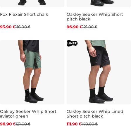
Fox Flexair Short chalk
Oakley Seeker Whip Short
pitch black
Zľava -20 %
Zľava -20 %
93.90 €
116.90 €
96.90 €
121.00 €
32
34
36
31
32
Oakley Seeker Whip Short
Oakley Seeker Whip Lined
aviator green
Short pitch black
Zľava -20 %
Zľava -20 %
96.90 €
121.00 €
111.90 €
140.00 €