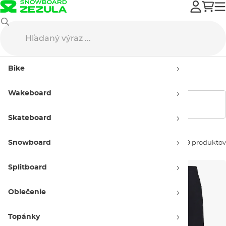
Oblečenie
Bike oblečenie
Bike kraťasy
Pánske bike kraťasy
Bike
Pánske bike kraťasy
Wakeboard
Zobraziť filtre
Skateboard
Snowboard
Zoradiť podľa:
39 produktov
Splitboard
Oblečenie
Topánky