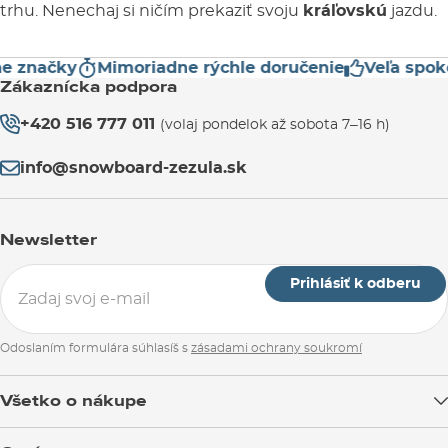
trhu. Nenechaj si ničím prekaziť svoju
kráľovskú
jazdu.
značky
Mimoriadne rýchle doručenie
Veľa spokoj
Zákaznícka podpora
+420 516 777 011
(volaj pondelok až sobota 7–16 h)
info@snowboard-zezula.sk
Newsletter
Prihlásiť k odberu
Odoslaním formulára súhlasíš s
zásadami ochrany soukromí
Všetko o nákupe
Doprava tovaru