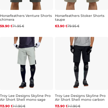
Horsefeathers Venture Shorts
Horsefeathers Stoker Shorts
chimera
taupe
Zľava -20 %
Zľava -20 %
59.90 €
74.95 €
63.90 €
79.95 €
28
30
32
34
36
30
32
34
Troy Lee Designs Skyline Pro
Troy Lee Designs Skyline Pro
Air Short Shell mono sage
Air Short Shell mono carbon
Zľava -20 %
Zľava -20 %
113.90 €
141.90 €
113.90 €
141.90 €