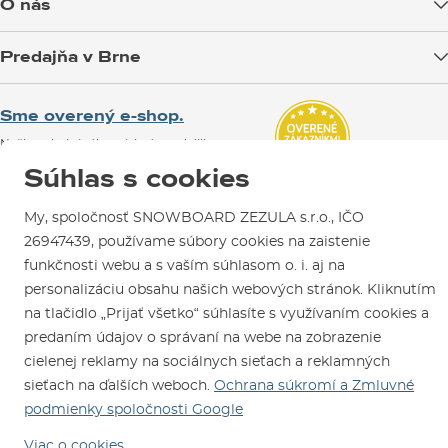
O nás
Možnosti platby
Blog
Predajňa v Brne
Výmena a vrátenie tovaru
Test the Best
Reklamácie
Otváracia doba
SNOWBOARD ZEZULA Team
Sme overený e-shop.
Návody na použitie a údržbu
Mapa a ako k nám
Ako si vybrať vybavenie
Naši spokojní zákazníci nám udelili
Kontakty
Parkovanie
Certifikát
Overené zákazníkmi
.
Súhlas s cookies
Požičovňa
My, spoločnosť SNOWBOARD ZEZULA s.r.o., IČO
Servis a opravy
26947439, používame súbory cookies na zaistenie
funkčnosti webu a s vaším súhlasom o. i. aj na
personalizáciu obsahu našich webových stránok. Kliknutím
na tlačidlo „Prijať všetko“ súhlasíte s využívaním cookies a
predaním údajov o správaní na webe na zobrazenie
cielenej reklamy na sociálnych sieťach a reklamných
Sme tu pre Vás od roku 1996
sieťach na ďalších weboch.
Ochrana súkromí a Zmluvné
podmienky spoločnosti Google
© 2026 SNOWBOARD ZEZULA s.r.o.
Slovensky
Viac o cookies