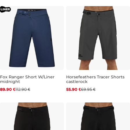
31
32
33
34
31
32
33
34
Fox Ranger Short W/Liner
Horsefeathers Tracer Shorts
midnight
castlerock
Zľava -20 %
Zľava -20 %
89.90 €
112.90 €
55.90 €
69.95 €
34
28
30
32
34
36