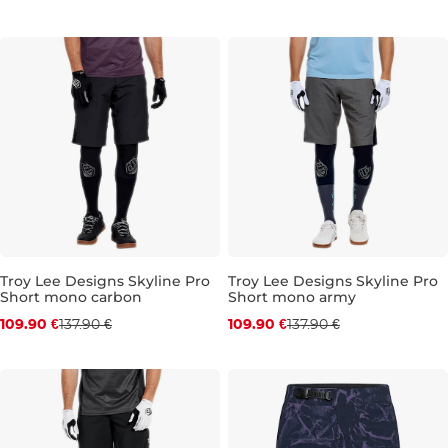
33
34
30
31
32
33
36
38
Troy Lee Designs Skyline Pro
Troy Lee Designs Skyline Pro
Short mono carbon
Short mono army
Zľava -20 %
Zľava -20 %
109.90 €
137.90 €
109.90 €
137.90 €
30
32
33
34
32
34
36