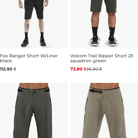
Fox Ranger Short W/Liner
Volcom Trail Ripper Short 23
black
squadron green
Zľava -25 %
32
112.90 €
72.90 €
96.90 €
30
31
32
33
34
36