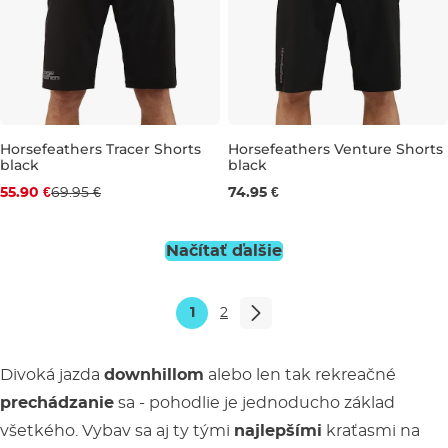
Horsefeathers Tracer Shorts
Horsefeathers Venture Shorts
black
black
Zľava -20 %
28
30
32
34
36
38
55.90 €
69.95 €
74.95 €
32
36
Načítať ďalšie
1
2
Divoká jazda
downhillom
alebo len tak rekreačné
prechádzanie
sa - pohodlie je jednoducho základ
všetkého. Vybav sa aj ty tými
najlepšími
kraťasmi na