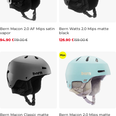
Bern Macon 2.0 AF Mips satin
Bern Watts 2.0 Mips matte
vapor
black
Zľava -20 %
Zľava -20 %
94.90 €
119.00 €
126.90 €
159.00 €
S
L
S
M
Bern Macon Classic matte
Bern Macon 2.0 Mips matte