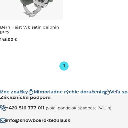
Bern Heist Wb satin delphin
grey
M
145.00 €
1
ne značky
Mimoriadne rýchle doručenie
Veľa spok
Zákaznícka podpora
+420 516 777 011
(volaj pondelok až sobota 7–16 h)
info@snowboard-zezula.sk