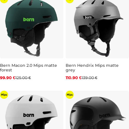
Bern Macon 2.0 Mips matte
Bern Hendrix Mips matte
forest
grey
Zľava -20 %
Zľava -20 %
99.90 €
125.00 €
110.90 €
139.00 €
M
L
M
L