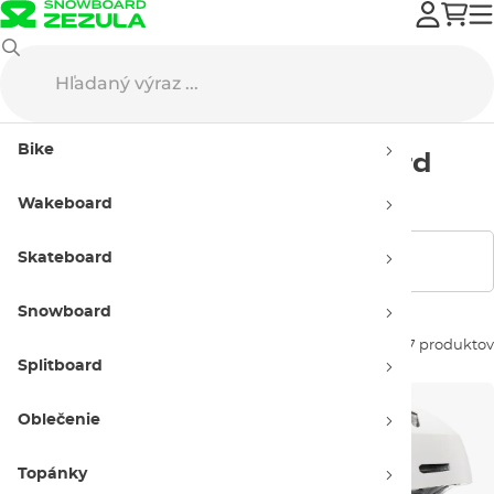
Bern
Prilby na snowboard
Dámske
Bike
Dámske prilby na snowboard
Bern
Wakeboard
Skateboard
Zobraziť filtre
Snowboard
Zoradiť podľa:
17 produktov
Splitboard
Oblečenie
Topánky