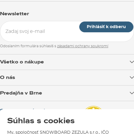
Newsletter
Prihlásiť k odberu
Odoslaním formulára súhlasíš s
zásadami ochrany soukromí
Všetko o nákupe
Doprava tovaru
O nás
Možnosti platby
Blog
Predajňa v Brne
Výmena a vrátenie tovaru
Test the Best
Reklamácie
Otváracia doba
SNOWBOARD ZEZULA Team
Sme overený e-shop.
Návody na použitie a údržbu
Mapa a ako k nám
Ako si vybrať vybavenie
Súhlas s cookies
Naši spokojní zákazníci nám udelili
Kontakty
Parkovanie
Certifikát
Overené zákazníkmi
.
My, spoločnosť SNOWBOARD ZEZULA s.r.o., IČO
Požičovňa