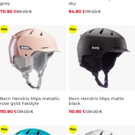
grey
sky
Zľava -20 %
Zľava -20 %
70.90 €
89.00 €
94.90 €
119.00 €
S
M
Bern Hendrix Mips metallic
Bern Hendrix Mips matte
rose gold hatstyle
black
Zľava -20 %
Zľava -20 %
110.90 €
139.00 €
110.90 €
139.00 €
S
L