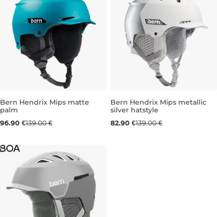
Bern Hendrix Mips matte
Bern Hendrix Mips metallic
palm
silver hatstyle
Výpredaj -30 %
Výpredaj -40 %
96.90 €
139.00 €
82.90 €
139.00 €
S
L