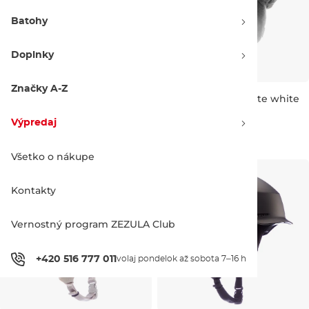
Batohy
Doplnky
Značky A-Z
Bern Macon 2.0 Mips matte
Bern Macon 2.0 matte white
grey
Zľava -20 %
Zľava -20 %
Výpredaj
94.90 €
119.00 €
78.90 €
99.00 €
S
M
L
S
M
L
Všetko o nákupe
Kontakty
Vernostný program ZEZULA Club
+420 516 777 011
volaj pondelok až sobota 7–16 h