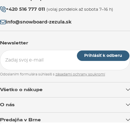
+420 516 777 011
(volaj pondelok až sobota 7–16 h)
info@snowboard-zezula.sk
Newsletter
Prihlásiť k odberu
Odoslaním formulára súhlasíš s
zásadami ochrany soukromí
Všetko o nákupe
Doprava tovaru
O nás
Možnosti platby
Blog
Predajňa v Brne
Výmena a vrátenie tovaru
Test the Best
Reklamácie