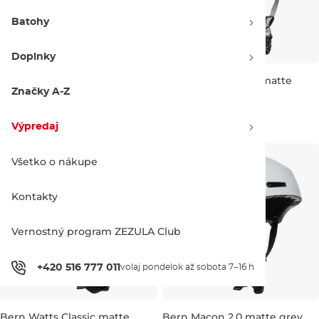
Batohy
Doplnky
Bern Macon Classic matte
Bern Watts Classic matte
black
white
Značky A-Z
Zľava -21 %
Zľava -20 %
46.90 €
59.00 €
51.90 €
65.00 €
Výpredaj
S
M
L
S
M
L
Všetko o nákupe
Kontakty
Vernostný program ZEZULA Club
+420 516 777 011
volaj pondelok až sobota 7–16 h
Bern Watts Classic matte
Bern Macon 2.0 matte grey