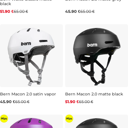
black
Zľava -20 %
Výpredaj -29 %
51.90 €
65.00 €
45.90 €
65.00 €
S
M
L
L
Bern Macon 2.0 satin vapor
Bern Macon 2.0 matte black
Výpredaj -29 %
Zľava -20 %
45.90 €
65.00 €
51.90 €
65.00 €
S
M
L
M