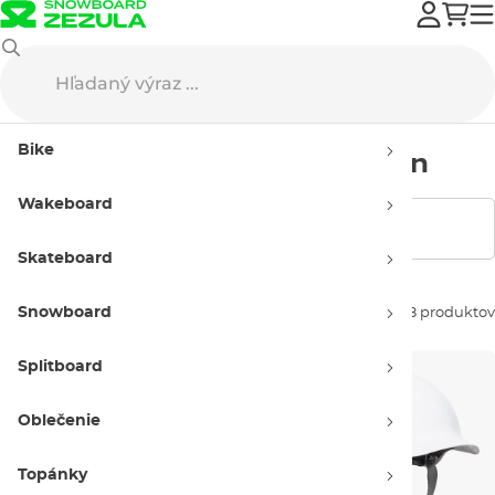
Bern
Prilby na skate
Dámske
Bike
Dámske prilby na skate Bern
Wakeboard
Zobraziť filtre
Skateboard
Snowboard
Zoradiť podľa:
8 produktov
Splitboard
Oblečenie
Topánky