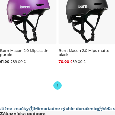
Bern Macon 2.0 Mips satin
Bern Macon 2.0 Mips matte
purple
black
Výpredaj -30 %
Zľava -20 %
61.90 €
89.00 €
70.90 €
89.00 €
S
M
S
M
L
1
tížne značky
Mimoriadne rýchle doručenie
Veľa s
Zákaznícka podpora