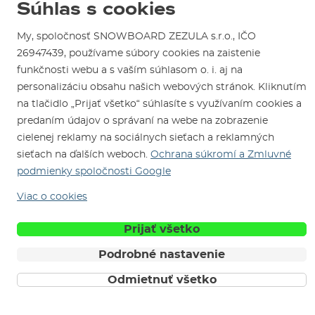
Otváracia doba
Súhlas s cookies
SNOWBOARD ZEZULA Team
Sme overený e-shop.
Návody na použitie a údržbu
Mapa a ako k nám
Ako si vybrať vybavenie
My, spoločnosť SNOWBOARD ZEZULA s.r.o., IČO
Naši spokojní zákazníci nám udelili
Kontakty
Parkovanie
Certifikát
Overené zákazníkmi
.
26947439, používame súbory cookies na zaistenie
Požičovňa
funkčnosti webu a s vaším súhlasom o. i. aj na
personalizáciu obsahu našich webových stránok. Kliknutím
Servis a opravy
na tlačidlo „Prijať všetko“ súhlasíte s využívaním cookies a
predaním údajov o správaní na webe na zobrazenie
cielenej reklamy na sociálnych sieťach a reklamných
sieťach na ďalších weboch.
Ochrana súkromí a Zmluvné
podmienky spoločnosti Google
Viac o cookies
Sme tu pre Vás od roku 1996
Prijať všetko
© 2026 SNOWBOARD ZEZULA s.r.o.
Slovensky
Podrobné nastavenie
Obchodné podmienky
Cookies
Ochrana osobných údajov
Odmietnuť všetko