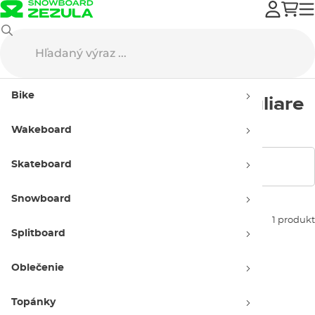
Anon
Snowboardové okuliare
Dámske
Bike
Dámske snowboardové okuliare
Anon
Wakeboard
Skateboard
Zobraziť filtre
Snowboard
Zoradiť podľa:
1 produkt
Splitboard
Oblečenie
Topánky