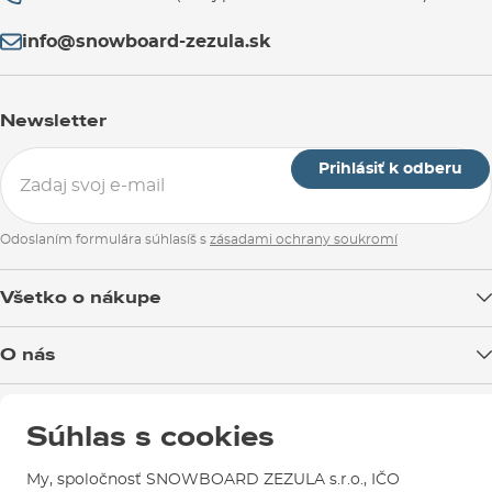
info@snowboard-zezula.sk
Newsletter
Prihlásiť k odberu
Odoslaním formulára súhlasíš s
zásadami ochrany soukromí
Všetko o nákupe
Doprava tovaru
O nás
Možnosti platby
Blog
Predajňa v Brne
Výmena a vrátenie tovaru
Súhlas s cookies
Test the Best
Reklamácie
Otváracia doba
SNOWBOARD ZEZULA Team
Sme overený e-shop.
Návody na použitie a údržbu
My, spoločnosť SNOWBOARD ZEZULA s.r.o., IČO
Mapa a ako k nám