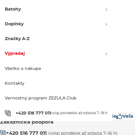
Batohy
Doplnky
Značky A-Z
Výpredaj -30 %
Anon Helix 2.0 black |
perceive variable
green+amber
Výpredaj
83.90 €
120.00 €
Všetko o nákupe
Kontakty
1
Vernostný program ZEZULA Club
+420 516 777 011
volaj pondelok až sobota 7–16 h
stížne značky
Mimoriadne rýchle doručenie
Veľa 
Zákaznícka podpora
+420 516 777 011
(volaj pondelok až sobota 7–16 h)