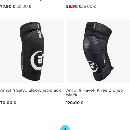
Výpredaj -40 %
Zľava -20 %
77.90 €
130.00 €
28.90 €
36.00 €
S
M
L
XL
XL
Amplifi Salvo Elbow jet-black
Amplifi Havok Knee Zip jet-
black
M
XS
S
70.00 €
120.00 €
1