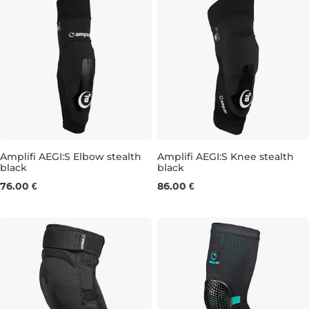
Amplifi AEGI:S Elbow stealth
Amplifi AEGI:S Knee stealth
black
black
M
L
XL
S
M
L
XL
76.00 €
86.00 €