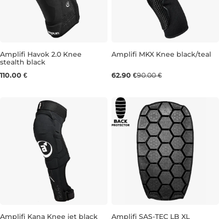
Amplifi Havok 2.0 Knee
Amplifi MKX Knee black/teal
stealth black
Výpredaj -30 %
XS
S
L
110.00 €
62.90 €
90.00 €
L
Amplifi Kana Knee jet black
Amplifi SAS-TEC LB XL