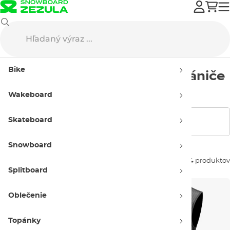
Amplifi
Snowboard chrániče
Dámske
Bike
Dámske snowboardové chrániče
Amplifi
Wakeboard
Skateboard
Zobraziť filtre
Snowboard
Zoradiť podľa:
14 produktov
Splitboard
Oblečenie
Topánky