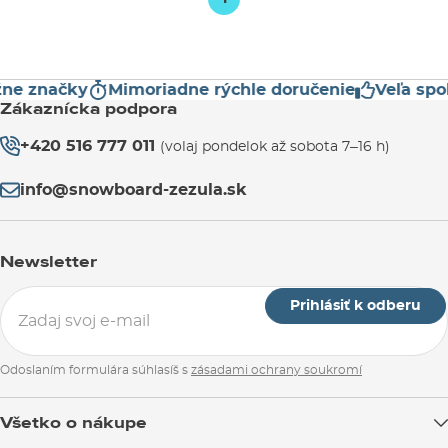
ne značky
Mimoriadne rýchle doručenie
Veľa spok
Zákaznícka podpora
+420 516 777 011
(volaj pondelok až sobota 7–16 h)
info@snowboard-zezula.sk
Newsletter
Prihlásiť k odberu
Odoslaním formulára súhlasíš s
zásadami ochrany soukromí
Všetko o nákupe