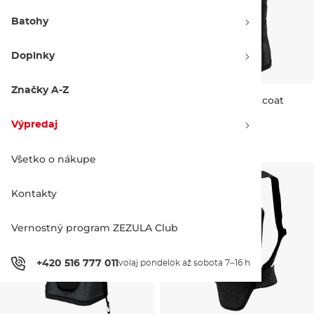
Batohy
Doplnky
Značky A-Z
Amplifi AEGI:S Shield stealth
Amplifi AEGI:S Waistcoat
black
stealth black
Výpredaj
S
M
L
M REG
L SLIM
L REG
120.00 €
170.00 €
Všetko o nákupe
Kontakty
Vernostný program ZEZULA Club
+420 516 777 011
volaj pondelok až sobota 7–16 h