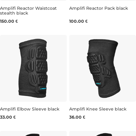
Amplifi Reactor Waistcoat
Amplifi Reactor Pack black
stealth black
M/L
XS/S
L/XL
150.00 €
100.00 €
Amplifi Elbow Sleeve black
Amplifi Knee Sleeve black
33.00 €
36.00 €
M
L
XL
L
XL