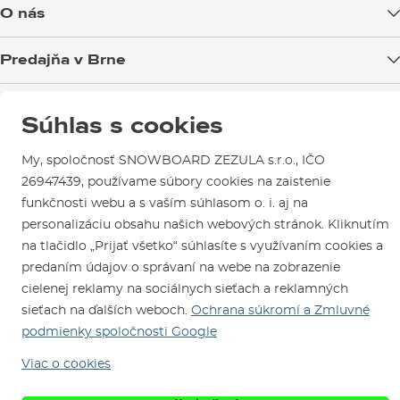
Doprava tovaru
O nás
Možnosti platby
Blog
Predajňa v Brne
Výmena a vrátenie tovaru
Test the Best
Reklamácie
Otváracia doba
SNOWBOARD ZEZULA Team
Sme overený e-shop.
Návody na použitie a údržbu
Súhlas s cookies
Mapa a ako k nám
Ako si vybrať vybavenie
Naši spokojní zákazníci nám udelili
Kontakty
Parkovanie
Certifikát
Overené zákazníkmi
.
My, spoločnosť SNOWBOARD ZEZULA s.r.o., IČO
Požičovňa
26947439, používame súbory cookies na zaistenie
funkčnosti webu a s vaším súhlasom o. i. aj na
Servis a opravy
Najdôležitejšími kritériami pri výbere sú r
ozmery, preferovaný
personalizáciu obsahu našich webových stránok. Kliknutím
štýl jazdy a prehnutie wakeboardu
. Ak si začiatočník,
na tlačidlo „Prijať všetko“ súhlasíte s využívaním cookies a
poobzeraj sa po doske s výraznejšími kanálikmi v skĺznici, ktoré
predaním údajov o správaní na webe na zobrazenie
sa lepšie ovládajú a odpúšťajú chyby. Drahšie wakeboardy,
cielenej reklamy na sociálnych sieťach a reklamných
väčšinou pro modely, ponúkajú špecifické jazdné vlastnosti,
sieťach na ďalších weboch.
Ochrana súkromí a Zmluvné
ktoré využijú a ocenia skúsení jazdci.
podmienky spoločnosti Google
Sme tu pre Vás od roku 1996
Viac o cookies
Rozmery wakeboardu vyberaj
© 2026 SNOWBOARD ZEZULA s.r.o.
Slovensky