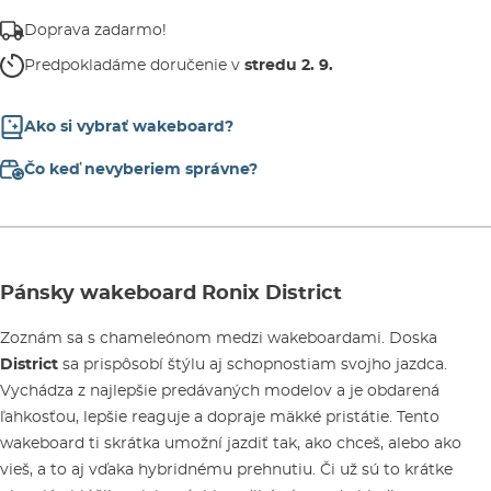
Doprava zadarmo!
Predpokladáme doručenie v
stredu 2. 9.
Ako si vybrať wakeboard?
Čo keď nevyberiem správne?
Pánsky wakeboard Ronix District
Zoznám sa s chameleónom medzi wakeboardami. Doska
District
sa prispôsobí štýlu aj schopnostiam svojho jazdca.
Vychádza z najlepšie predávaných modelov a je obdarená
ľahkosťou, lepšie reaguje a dopraje mäkké pristátie. Tento
wakeboard ti skrátka umožní jazdiť tak, ako chceš, alebo ako
vieš, a to aj vďaka hybridnému prehnutiu. Či už sú to krátke