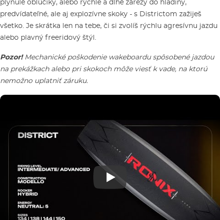
plynulé oblúčiky, alebo rýchle a dlhé zárezy do hladiny,
predvídateľné, ale aj explozívne skoky - s Districtom zažiješ
všetko. Je skrátka len na tebe, či si zvolíš rýchlu agresívnu jazdu
alebo plavný freeridový štýl.
Pozor!
Mechanické poškodenie wakeboardu spôsobené jazdou
na prekážkach alebo pri skokoch môže viesť k vade, na ktorú
nemožno uplatniť záruku.