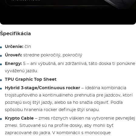
Špecifikácia
Určenie:
čln
Úroveň:
stredne pokročilý, pokročilý
Energy:
5 – ani výbušná, ani zdržanlivá, táto doska ti ponúkne
vyváženú jazdu.
TPU Graphic Top Sheet
Hybrid 3-stage/Continuous rocker
– ideálna kombinácia
trojstupňového a kontinuálneho prehnutia pre jazdcov, ktorí
poznajú svoj štýl jazdy, alebo sa ho snažia objaviť. Podľa
spôsobu hranenia rocker definuje štýl snapu.
Krypto Cable
– zmes rôznych vlákien na vytvorenie pevnejšej
zmesi. Situované sú na profile dosky, aby mohli byť
zapracované do jadra. V kombinácii s monocoque