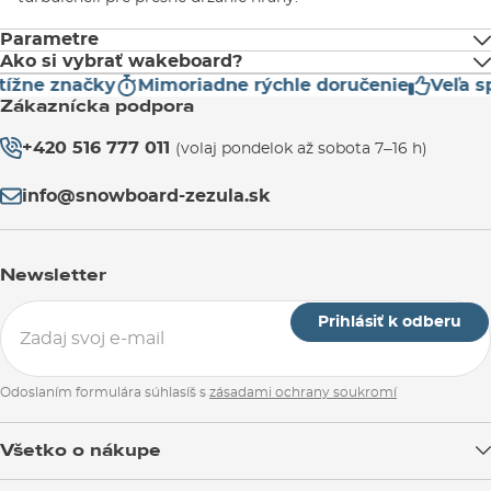
Parametre
Ako si vybrať wakeboard?
ížne značky
Mimoriadne rýchle doručenie
Veľa sp
Tvrdosť
Hmotnosť jazdca (kg)
Zákaznícka podpora
Či už na
wakeboarde
nejakú dobu jazdíš, alebo si v tomto
+420 516 777 011
športe úplným
134
nováčikom
5
, je niekoľko vecí, ktoré je dobré pri
-75
(volaj pondelok až sobota 7–16 h)
kúpe nového wakeboardu vždy
brať do úvahy
. V našej ponuke
info@snowboard-zezula.sk
môžeš vyberať wakeboardy popredných značiek
Hyperlite
a
138
5
68–86
Ronix
.
144
5
77–95
Newsletter
Veľkosť wakeboardu
150
Čln, alebo park?
5
95–
Prihlásiť k odberu
Prehnutie dosky
Odoslaním formulára súhlasíš s
zásadami ochrany soukromí
Všetko o nákupe