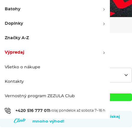
Batohy
Doplnky
Značky A-Z
459.90 €
Výpredaj
Všetko o nákupe
Kontakty
Vernostný program ZEZULA Club
Pridať do košíka
+420 516 777 011
volaj pondelok až sobota 7–16 h
Staň sa členom
ZEZULA Clubu
a získaj
mnoho výhod!