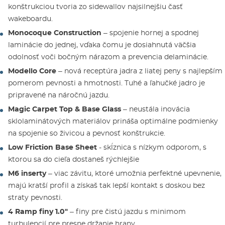
konštrukciou tvoria zo sidewallov najsilnejšiu časť
wakeboardu.
Monocoque Construction
– spojenie hornej a spodnej
laminácie do jednej, vďaka čomu je dosiahnutá väčšia
odolnosť voči bočným nárazom a prevencia delaminácie.
Modello Core
– nová receptúra jadra z liatej peny s najlepším
pomerom pevnosti a hmotnosti. Tuhé a ľahučké jadro je
pripravené na náročnú jazdu.
Magic Carpet Top & Base Glass
– neustála inovácia
sklolaminátových materiálov prináša optimálne podmienky
na spojenie so živicou a pevnosť konštrukcie.
Low Friction Base Sheet
- skĺznica s nízkym odporom, s
ktorou sa do cieľa dostaneš rýchlejšie
M6 inserty
– viac závitu, ktoré umožnia perfektné upevnenie,
majú kratší profil a získaš tak lepší kontakt s doskou bez
straty pevnosti.
4 Ramp finy 1.0"
– finy pre čistú jazdu s minimom
turbulencií pre presne držanie hrany.